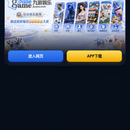
的呐喊助威，还是在社交媒体上的支持，球迷们始终是他坚实的后
盾。**“劳塔罗，我们永远支持你！”** 这样的留言在他的生日当天
比比皆是。
## 劳塔罗的未来展望
展望未来，劳塔罗在国米的角色将更加重要。随着球队的不断重建
和年轻球员的加入，劳塔罗的经验和领导力将是国米继续争夺荣誉
的关键。**“继续前进，劳塔罗！”** 这是球迷和俱乐部对他的共同
期望。
### 案例分析：劳塔罗的影响力