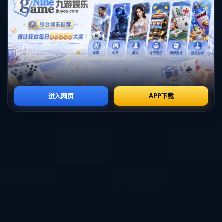
得以遞補參賽。而丹麥隊在不被看好的情況下一路過關斬將，甚至
在決賽中擊敗了強大的德國隊，奪得冠軍。這樣的奇蹟，也讓球迷
們深刻感受到足球的不確定性。
而2004年的歐洲杯，則見證了**希臘隊**的傳奇。他們憑藉嚴密的
防守和穩健的策略，在決賽中憑借一次角球機會，1比0擊敗了東道
主葡萄牙，捧回冠盃。這場勝利讓希臘球迷至今津津樂道。
---
## **當代霸主：西班牙王朝的建立（2008-2012年）**
如果要選擇一個時代來代表歐洲足球的巔峰，那麼西班牙隊的2008
年至2012年無疑是一頁輝煌篇章。在這四年間，西班牙先後在200
8年歐洲杯、2010年世界杯以及2012年歐洲杯中奪冠，發展出了一
套集控球、技術與耐心進攻於一體的「傳控足球」風格。他們在20
12年決賽中以4比0大勝意大利隊，這一比分也創下了歐洲杯決賽的
最大比分記錄。
**西班牙隊的成功**不僅源自於諸如哈維、伊涅斯塔與托雷斯等巨
星的個人實力，更是團隊訓練、戰術執行力的完美結合。
---
## **近代英雄：葡萄牙與意大利的再度崛起**
2016年的歐洲杯，屬於葡萄牙的C羅與他的隊友們。儘管C羅在決
賽中因傷提前下場，但葡萄牙隊憑堅韌的防守力挺到加時賽，並由