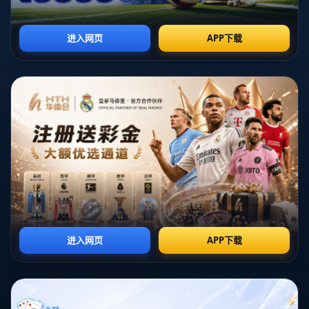
貝肯鮑爾的出色協調力橫掃對手，在決賽中以3比0擊敗蘇聯隊，開
啓了他們的歐洲杯輝煌歷程。同樣值得一提的是1984年的法國隊，
在名帥米歇爾·伊達尼指導下，憑藉普拉蒂尼的九粒進球，法國在該
屆賽事中表現近乎無懈可擊，最終奪冠。
法國的成功，標誌著歐洲杯進入技術時代，傳控足球從那時起逐漸
成為主流。
---
## **不可忽視的黑馬：丹麥與希臘的奇蹟奪冠**
歐洲杯歷史中不乏令人意外的黑馬故事。1992年的**丹麥隊**原本
並未獲得本次賽事的資格，但由於南斯拉夫內部的政治問題，丹麥