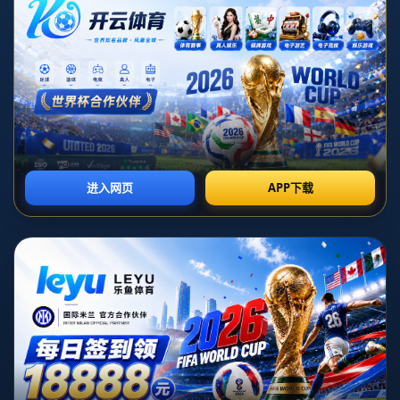
造輝煌的冠軍球隊。
---
## **早期歐洲杯：蘇聯的首個冠軍（1960年）**
歐洲杯的開端充滿著歷史氛圍。1960年的首屆賽事由法國主辦，蘇
聯憑藉著強大的防守和門將列夫·雅辛的出色表現，最終在決賽中以
2比1擊敗南斯拉夫，成為首個捧杯的國家。這不僅是蘇聯足球的高
光時刻，也讓歐洲杯從一開始就顯現了競爭的激烈性。
---
## **西德與法國的崛起：實力派強國的主宰**
在1972年的歐洲杯中，**西德隊**以其井然有序的戰術和核心球員