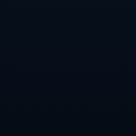
奧利維拉攻入制勝一球，擊敗法國捧杯。這是葡萄牙歷史上首個歐
洲杯冠軍，意味著*該國終於將「黃金一代無冠」的夢魘徹底打破
*。
而2020年的延期歐洲杯（實際於2021年舉行）終結了意大利的冠
軍荒。在名帥曼奇尼的帶領下，意大利隊以優雅的傳控足球與頑強
的意志，在決賽中通過點球大戰擊敗英格蘭，第二次捧起歐洲杯！
---
## **總結驚豔的歷史與競爭的魅力**
從早期的蘇聯，到當代的西班牙、葡萄牙與意大利，歐洲杯冠軍的
歷史猶如一卷畫卷，呈現了無數國家足球文化的精髓。**這項賽事
的競爭性與戲劇性**不僅吸引了頂級球員的角逐，也激勵了許多對
足球懷抱夢想的球迷。每一支奪冠球隊的背後，藏著的是鮮為人知
的付出與榮耀瞬間，而這才是足球讓我們熱血沸騰的原因！