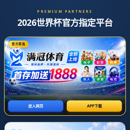
新闻中心
当前位置：
首页
>
新闻中心
广东队2-1中国香港队夺得省港杯，拜合拉木传射建
功+染红.
2026-07-07T21:28:33+08:00
**广东队2-1中国香港队夺得省港杯，拜合拉木传射建功+染红**
**前言**