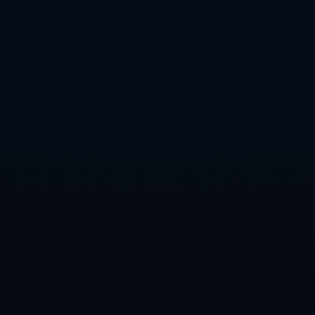
但他的精彩表现将被球迷铭记。随着省港杯的告一段落，广东队赢
得的不止是荣耀，更是一场属于全队的信任与进步之战。
联系信息
电话：0371-9552645
传真：0371-9552645
邮箱：admin@shuoshuobi.com
地址：四川省阿坝藏族羌族自治州小金县新桥乡
关于我们