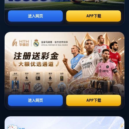
广东队之所以能够在这场较量中笑到最后，离不开核心球员拜合拉
木的杰出表现。从比赛全程来看，拜合拉木堪称广东队的“头号功
臣”。
在比赛的第23分钟，*拜合拉木助攻队友打破僵局，为广东队赢得
先机*。这次传球既精准又果断，成功撕裂了中国香港队的防线。随
后，他在下半场利用一次反击机会抓住对方后防线的空档，一个力
道十足的射门帮助广东队将比分扩大至2-0。**这一系列的表现无疑
是球队制胜的关键所在，同时也体现了他超群的个人能力和在场上
的敏锐嗅觉。**
然而，拜合拉木的这场高光表现并不仅仅停留在进攻上。他在比赛
第80分钟因与对手发生激烈身体接触，最终累计两张黄牌被红牌罚
下，为比赛增添了意外的波折。但广东队顶住压力，全力守住2-1的
比分，最终赢得了比赛。这一红牌虽然让拜合拉木的表现稍显遗
憾，但也更加凸显了他为球队拼搏的决心。
**胜利背后：广东队的整体战术与心理优势**
除了拜合拉木的个人表现之外，广东队整体的战术安排也是此次胜
利的重要因素。在本场比赛中，广东队贯彻了*高效防守与快速反击
*的战术，尤其是在面对对手反扑时展现了顽强的后防作风。广东队
主教练赛后表示：“这场比赛不仅是技战术的对抗，更是心理与耐力
的较量。”对手在最后阶段连续制造威胁，但广东队展现了出色的心