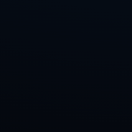
关于我们
联系我
地址
本网站专注于手工艺品的分享与交易，用户
县新
可以在这里展示自己的创意作品，找到志同
道合的艺术家与爱好者。我们提供丰富的手
电话：
工艺品展示和在线商店，帮助用户将自己的
手机：
作品推向市场。平台上还有手工艺教程与技
巧分享，促进用户之间的学习与交流。我们
传真：
的目标是推动手工艺的发展与传承，让更多
邮箱
人欣赏和参与手工艺术。
网址：h