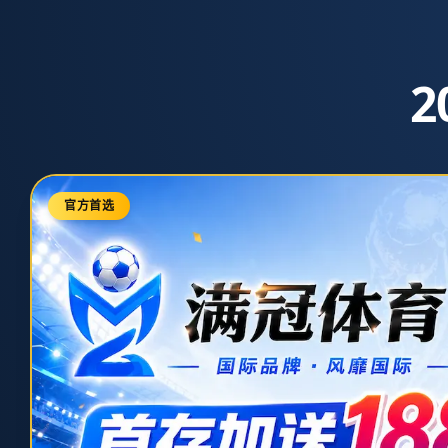
客服热线：0371-9552645
Email:
admin@s
新闻中心
馬雷斯卡：大俱樂部
**前言：當下足球市場變遷的影響**