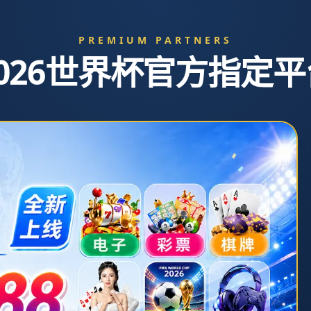
huoshuobi.com
网站首页
都在買人 傑克遜已經開始訓練了.
2026-07-07T21:28:33+08:00