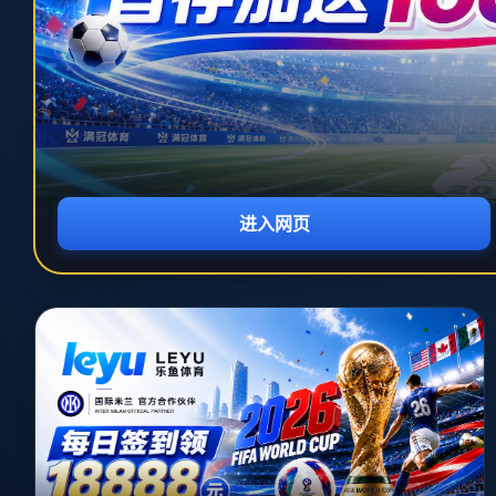
隨著2023年夏季轉會窗口的開啟，全球各大俱樂部紛紛
斯卡**近日在採訪中表達了他對當前轉會動態的觀察。他指