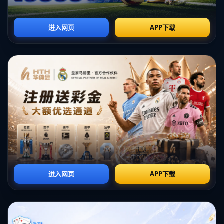
册能够迅速完成，不因手续问题而拖延。
**总结与展望**
禁令解除是成都足球发展的新起点。**在政策、俱乐部管理、市场
战略的共同支持下，成都的足球事业将迎来更广阔的前景**。这一
决定不仅让当地球迷倍感振奋，也使整个城市在全国乃至国际足球
版图中重新定位。因此，未来的几个赛季，成都足球的表现值得我
们期待，也成为其他城市在类似情况下的标杆和学习对象。