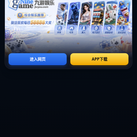
联系信息
电话：0371-9552645
传真：0371-9552645
邮箱：admin@shuoshuobi.com
地址：四川省阿坝藏族羌族自治州小金县新桥乡
关于我们
本网站专注于手工艺品的分享与交易，用户可以在这里展示自己的
创意作品，找到志同道合的艺术家与爱好者。我们提供丰富的手工
艺品展示和在线商店，帮助用户将自己的作品推向市场。平台上还
有手工艺教程与技巧分享，促进用户之间的学习与交流。我们的目
标是推动手工艺的发展与传承，让更多人欣赏和参与手工艺术。