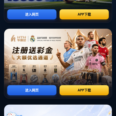
的防守使得国际米兰的进攻屡屡受挫。比赛结果出人意料，经过90
分钟的搏斗，莎索罗成功逼平国际米兰，展示了小球队在强劲对手
面前的坚韧不拔。
**拉齐奥与亚特兰大的较量**也是本轮比赛的亮点之一。拉齐奥以
其钢铁般的防守而闻名，而亚特兰大则以迅猛的进攻著称。这场对
决堪称矛与盾的较量。*比赛中，亚特兰大多次尝试撕开拉齐奥的防
线，却始终未能取得突破。反而是拉齐奥利用一次快速反击先声夺
人，获得领先*。最终，拉齐奥以稳定的防守和有效的反击赢得了比
赛，这场胜利也让球队在积分榜上占据了有利位置。
**细看本轮比赛，不难发现几个关键词：战术调整、临场应变与球
员状态**。尤文图斯通过调整中场略显疲态的表现，显露出求变的
端倪。罗马则凭借整体协作，尤其是在中场的拦截表现尤为突出。
相反，国际米兰在缺乏有效的战术变化时局势席卷而逝，给了莎索
罗创造奇迹的机会。