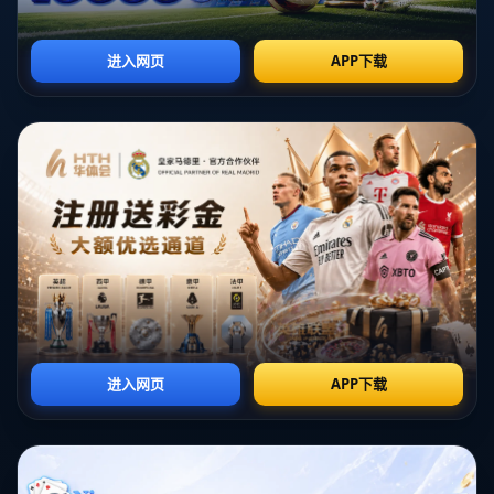
比利亞雷亞爾率先憑藉隊中的**丹朱馬**打破僵局，之後馬競通過
快速反擊和定位球扳平。比賽中，馬競社會經驗豐富的中場核心**
科克**多次控制局面，而比利亞雷亞爾主教練**埃梅里**則不斷根
據場上局勢調整陣容。雙方球員在比賽最後20分鐘多次上演禁區內
的精彩集體防守，讓人拍案叫絕。
這場比賽展現出西甲不僅僅是“豪門聯賽”，而是一個盛產高水平技
戰術對抗的舞台。
---
#### 巴塞羅那：年輕化陣容的光與影
21-22賽季對巴塞羅那來說是一個充滿變革的賽季，第21輪巴薩迎
來了與格拉納達的對壘，他們最終僅以1-1戰平。而此役最受關注的
莫過於**加維和阿勞霍**等年輕球員的表現。
18歲的**加維**在比賽中貢獻了絕妙助攻，但整場比賽巴薩的攻擊
效率始終未達應有水準。格拉納達則展現了頑強氣質，通過最後時