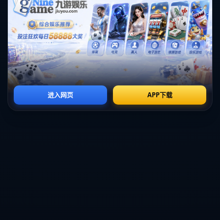
段的定位球機會成功扳平比分。多年以來依賴梅西的巴塞羅那如今
正在逐步探索重建道路，這樣的過程可能充滿曲折，但正如球迷所
見，年輕球員已經成為新的看點和希望。
---
#### 綜合比賽數據與亮點
回顧第21輪整體比賽，**精彩絕倫的進球**與**高水平的防守對抗
**成為主旋律。本輪共計進球數達到了28球，其中有多次引人注目
的遠射與反擊破門。例如塞維利亞球隊的王牌射手**奧坎波斯**，
在對陣赫塔菲時奉獻出一粒力量與角度兼具的世界波。
另外，門將們的精彩表現也不容忽視。例如皇家社會的門將**雷米
羅**在與阿拉維斯的比賽中，單場完成7次成功撲救，讓球迷看到
了純粹的防守藝術。
---
#### 西甲第21輪啓示：競爭日趨激烈
無論是榜首球隊的穩定發揮，還是中游與保級球隊的鋒芒乍現，21-
22賽季的西甲第21輪讓人看到這個聯賽在戰術多樣性與對抗激烈程
度上的獨特優勢。這樣的賽事不僅為球迷奉獻了**高質量的比賽經
典瞬間**，也為我們提供了全面了解俱樂部逐鹿過程的視角。