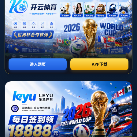
在足球界，球隊的財務壓力主要來自於高昂的球員薪資、轉會費用
以及基礎設施的維護。**球隊管理層常常需要在保持競技水平和控
制開支之間找到平衡**。這種壓力促使一些球隊不得不出售核心球
員，以獲得急需的資金。
### 勒溫的抉擇勒溫作為一名優秀的球員，面臨著出賣靈魂的選
擇。**他必須在個人榮譽和球隊利益之間做出抉擇**。這種情況並
不罕見，許多球員在面對高額轉會費和薪資時，往往選擇離開心愛
的球隊。
### 案例分析：巴塞羅那的財務困境
巴塞羅那足球俱樂部曾因財務問題而不得不出售多名核心球員。**
這一決策雖然在短期內緩解了財務壓力，但也影響了球隊的競技表
現**。這樣的案例在足球界屢見不鮮，反映出球隊在財務管理上的
艱難。
### 球隊的長期策略