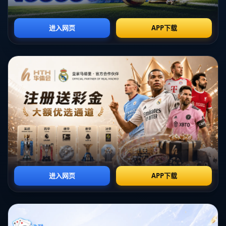
為了避免陷入財務困境，球隊需要制定長期的財務策略。這包括合
理的薪資結構、青訓系統的建設以及多元化的收入來源。**只有這
樣，球隊才能在不犧牲競技水平的情況下，實現財務的可持續發展*
*。