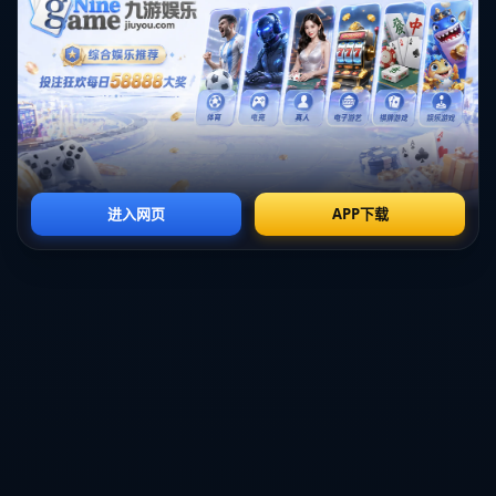
进攻技巧时，可以学习他如何在防守重压下保持优秀的得分效率。
**为团队带来胜利是每个篮球运动员的最终目标，克内克特以21分
的高效表现帮助球队在比赛中掌控了主动权**。这种超越自我、挑
战极限的精神不禁让球迷对他的未来充满期待。克内克特的表现为
我们提供了一个绝佳的案例，证明了在篮球比赛中，极致的个人能
力与团队配合能够创造何等的奇迹。
综上所述，克内克特在短短五分钟内狂砍21分的壮举，不仅展现了
他个人的天赋和努力，更是与科比、詹姆斯、库里和哈登等伟大球
员互相辉映的篮球精神的优雅继承。这种表现让我们有理由相信，
他的篮球生涯将富有无限可能，未来的赛场上可能会上演更多这样