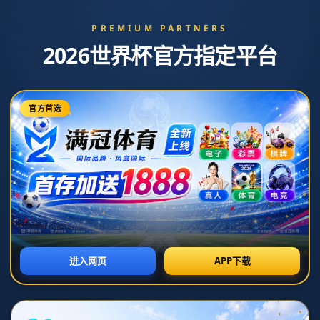
新闻中心
当前位置：
首页
>
新闻中心
半程最惊艳球员！老乡开门，2个首轮！.
2026-07-07T21:28:33+08:00
在如今的篮球赛季中，半程赛季过后，各队的球员逐渐显露出各自
的实力和潜力。其中，有一个球员的表现尤为引人注目，成为了球
迷和媒体一致推崇的焦点。让我们深入探讨这位“**半程最惊艳球员
**”，以及为何他的表现有如“**老乡开门**”一般意外和惊喜，从而
在未来的选秀中赢得了“**2个首轮**”的讨论热度。
**球员的崛起之路**