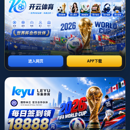
掘金队的成功并非偶然。首先，他们拥有**尼古拉·约基奇**这样的
超级球星，他在场上无与伦比的视野和传球能力为球队创造了无数
得分机会。此外，掘金队的整体防守策略也得到了显著提升，**防
守效率**在联盟中名列前茅。掘金队的教练组在战术上的灵活调
整，使得球队在面对不同对手时总能找到制胜之道。
**火箭队的崛起之路**