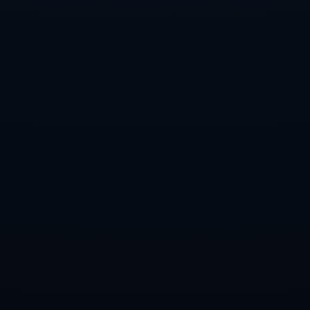
掘金和火箭的成功不仅仅是球员个人能力的体现，更是团队协作和
战术执行的结果。在未来的比赛中，这两支球队将继续成为联盟中
的强劲对手，值得球迷们的期待和关注。通过不断的调整和进步，
他们有望在本赛季取得更大的突破。
联系信息
电话：0371-9552645
传真：0371-9552645