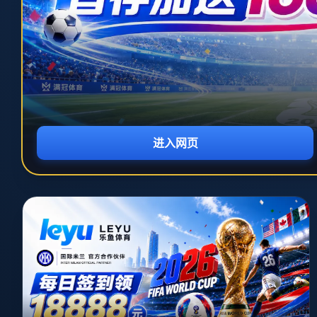
在亚洲杯这样激烈的国际足球赛事中，任何进展都吸引着
再次证明了他们在亚洲足坛中的强大实力。本文将深入探