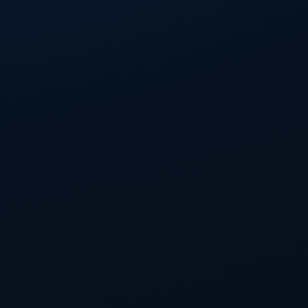
在亚洲杯的
不轻言放弃
功打下坚实
**点球大
队，为伊朗
静表现和精
战斗逐渐积