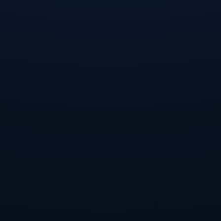
员在场上展现出的顽强拼搏精神，常常能够激励队伍在困境中突围。这次
取得了胜利，成功晋级八强。此战的胜利不仅仅是实力的体现，更是伊朗队
次在关键比赛中凭借坚毅的表现实现逆转，累积的经验为他们在亚洲杯的成
疑是决定性因素。伊朗队长和前锋不仅在常规时间内多次制造威胁，还在
员同时在欧洲联赛中磨练成长，带着显著进步的技术和心理素质回到国家
要球员优异的技术，更考验其心理素质。在对阵的比赛中，伊朗门将的冷
曾经的**亚洲杯预选赛**中同样遇到过点球大战的情况，他们通过这类
策略。