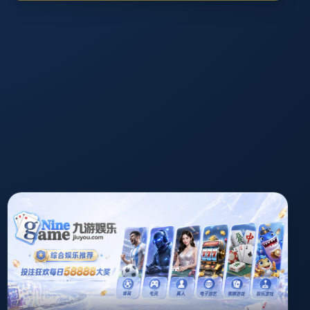
邮箱：admin@shuoshuobi.com
地址：四川省阿坝藏族羌族自治州小金县新
桥乡
热点新闻
贊比亞女足FIFA國際排
名.
2026-08-06
羅馬諾：穆科科敲定了
加盟馬賽的決定，租借
加選擇買斷交易完成在
即.
2026-08-06
艰难取胜，
萨尔瓦多：表现越来越
成功。
好 年轻球员是中国足球