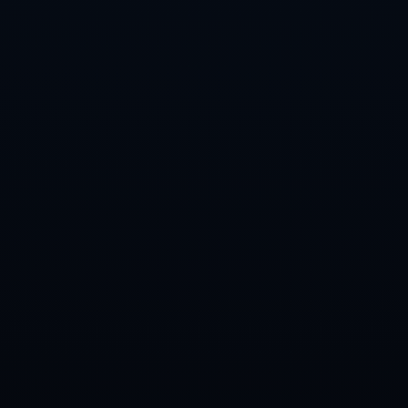
们
快捷链接
网站首页
：四川省阿坝藏族羌族自治州小金
桥乡
公司简介
0371-9552645
产品中心
18252672994
新闻动态
18252672994
联系我们
：
admin@shuoshuobi.com
ttps://shuoshuobi.com/