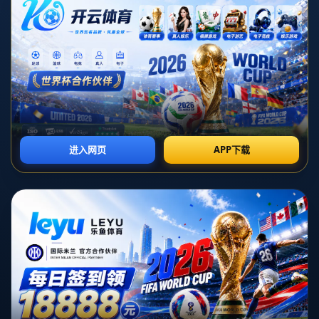
**施洛特贝克与沙欣的训练理念**
足球训练的成败往往取决于教练的策略和球员的响应能力。施洛特
贝克是一位注重细节的教练，他对球员在**有球训练**中的表现尤
为重视。沙欣，作为中场的核心人物，他不仅展现了出色的球感，
还通过灵活多变的训练方法提高了自己的控球能力。在施洛特贝克
的指引下，沙欣在训练场上展现出高度专注和出色技巧，为全队树
立了榜样。
### 格罗斯与安东的精彩表现
在最近的训练和比赛中，格罗斯与安东的表现同样令人瞩目。这两
位球员不仅在比赛中展现出色的实力，还在训练中发挥了积极作