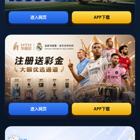
诸多挑战。首先，**市政府的评估进程缓慢**，使得收购计划迟迟
无法推进。市政府需要考虑的因素包括历史保护、城市规划以及经
济影响等，这些都需要时间进行详细评估。此外，球场的改造需要
巨额资金投入，这对俱乐部的财务状况也是一个不小的考验。