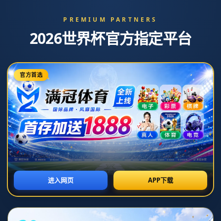
新闻中心
当前位置：
首页
>
新闻中心
网球——澳网：王曦雨晋级第二轮.
2026-07-07T21:28:33+08:00
**网球赛季热潮：王曦雨在澳网一路高歌**
在全球网球舞台上，_澳大利亚网球公开赛_一直以来都以其独特的
热情与挑战性吸引着世界顶尖球员的参与。而在今年的比赛中，一
位年轻而富有潜力的选手——王曦雨，以其出色的表现成功晋级澳
网第二轮，引发了广泛关注。
**新星冉冉升起：王曦雨的突破**