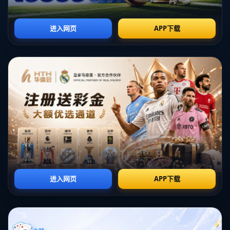
在对阵某队的比赛中，巴西前锋终于打破了进球荒。在这一场戏剧
性的比赛中，他凭借出色的个人能力与敏锐的场上嗅觉，抓住了对
方防线的漏洞，成功将球送入网底。这样的表现不仅展示了他的技
术水平，也彰显了他作为一名顶级前锋的潜力。**值得注意的是，
这个进球是他的团队配合与个人努力的结晶，暗示着他逐渐回归到
巅峰状态的可能性。**
**对申花的重要性**
巴西前锋的复苏，对申花来说无疑是一个积极的信号。首先，进攻
火力的增强将使球队在比赛中更具威胁性。他与其他前锋之间的配
合，如果能进一步磨合，将能够提升全队的进攻效率。其次，**这
位前锋的个人魅力与技术能力，能够吸引更多的防守注意力，为队
友创造更多的进攻机会。**
让我们回顾申花最近的一场重要比赛。在这场比赛中，巴西前锋的
进球不仅帮助球队重拾信心，还让球迷见证了他灵活的跑位和精准
的射门。正当外界对他能否持续进球表达担忧时，他的这一表现无
疑是对质疑声的有力回击。
**未来展望**
回顾巴西前锋这段时间的表现，可以看到他正在逐渐走出低迷期。
尽管**打破进球荒只是一个开始，但这无疑让他重拾信心。**未来
的比赛中，如果他能够继续保持这样的状态和表现，申花无疑将在