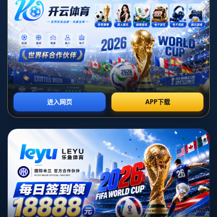
托迪博自小就對足球充滿激情，努力不懈地追逐夢想。在法國長大
的他，在幾個本地俱樂部展現了過人的足球天賦，隨著年齡的增
長，這份天賦愈發清晰。他早期的職業生涯在法國的多個足球隊中
度過，這為他提供了豐富的**競技經驗**，並逐步打開了通往國際
舞台的大門。
隨著時間的推移，托迪博憑藉卓越的技術和穩定的表現，吸引了多
家歐洲豪門的目光。作為一名後衛，他不僅在防守端表現出色，連
接進攻的能力也十分突出。而經過多方選擇，他決定加盟**西漢姆
聯隊**，這不僅僅是一個職業選擇，更是他實現英超夢想的重要一
步。西漢姆聯作為英超的一支強隊，一直以來都在挑戰排名前列，
這為托迪博提供了一個展示自我的紮實平台。