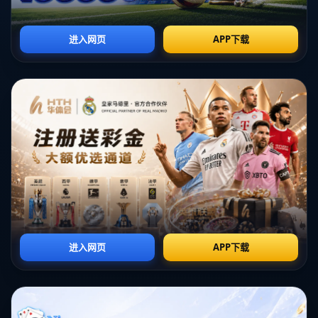
的，也是穆斯卡特称赞他的原因之一。
## 巴尔加斯的崛起
与此同时，巴尔加斯的表现也引起了广泛关注。作为一名年轻球
员，他在比赛中的表现令人惊艳。穆斯卡特表示，看到巴尔加斯在
场上的成长，他感到非常高兴。巴尔加斯不仅在进攻端表现出色，
他的防守能力也在不断提升。
### 巴尔加斯的成长之路
巴尔加斯的成功并非偶然。他在训练中付出了巨大的努力，不断提
升自己的技术水平。穆斯卡特指出，巴尔加斯的进步离不开他对比
赛的热爱和对自我的严格要求。**这种精神**是每一位成功球员的
必备品质。
## 穆斯卡特的教练哲学
穆斯卡特作为一名经验丰富的教练，他的哲学是鼓励球员发挥自己
的特长，同时不断挑战自我。他认为，**聪明的传球**和**出色的
表现**是球队成功的关键因素。通过对奥斯卡和巴尔加斯的指导，
穆斯卡特展示了他独特的教练风格。
## 结语
在足球场上，传球和个人表现都是决定比赛胜负的重要因素。奥斯
卡和巴尔加斯的出色表现不仅为球队带来了胜利，也为球迷带来了
无尽的欢乐。穆斯卡特的称赞和支持无疑是对他们最大的肯定。通