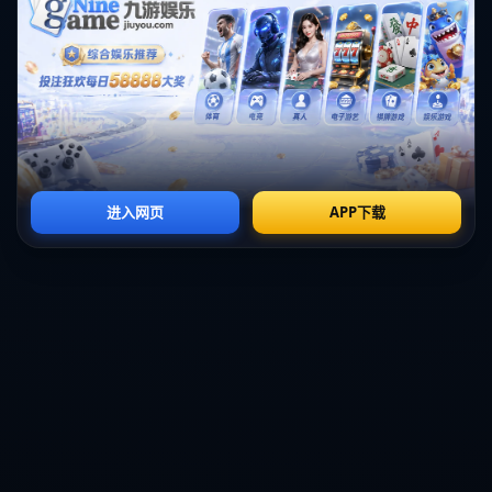
过不断努力和进步，他们将继续在足球世界中书写属于自己的传
奇。
联系信息
电话：0371-9552645
传真：0371-9552645
邮箱：admin@shuoshuobi.com
地址：四川省阿坝藏族羌族自治州小金县新桥乡
关于我们