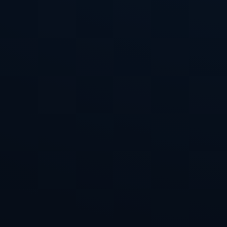
### **勒沃库森：丹麦新星与防线将面对严峻考验？**
作为本赛季德甲另一支夺冠热门球队，勒沃库森同样在赛季
持续制造威胁。然而，此次面对刚刚获得三连胜、士气正
需要提到的是，这支排名第四的劲旅在过往与勒沃库森的
场核心表现的办法。本场比赛中表现出色的24岁德国悍将
### **案例分析：争冠局势之下的重要心理战**
从战术角度来看，这场逐步逼近前三的追击战对于双方的争
其中往往占据关键作用。例如在2021赛季，莱比锡红牛
间的较量，无疑也会成为类似剧本的缩影。
**对于现阶段排名第四且士气正旺的这支球队来说，他们
解对手防守，以及如何限制24岁德国悍将的发挥，才是他们