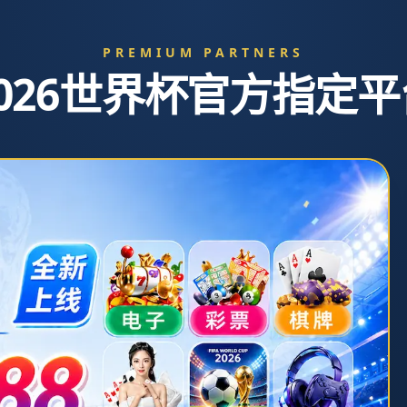
huoshuobi.com
网站首页
，助德甲劲旅3连胜逼近前三，勒沃库森怕吗.
2026-07-07T21:28:33+08:00
勒沃库森怕吗？**
用一己之力上演梅开二度，帮助球队以2-0完胜对手，迎来了宝贵的三连胜
的位置显得愈发触手可及。面对这支状态炙手可热的德甲劲旅，勒沃库森