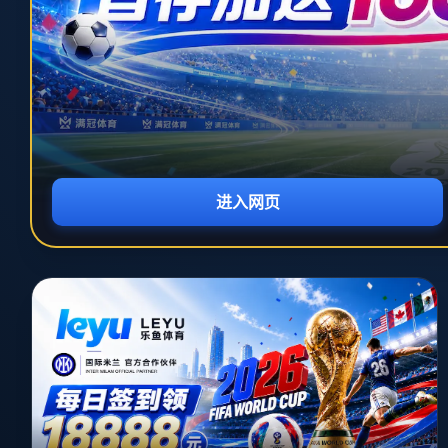
本场比赛的最大亮点无疑是这位年仅24岁的德国悍将。作
行到第28分钟，他利用一次反击机会率先进球，帮助球队
改写为2-0，为球队锁定胜局。