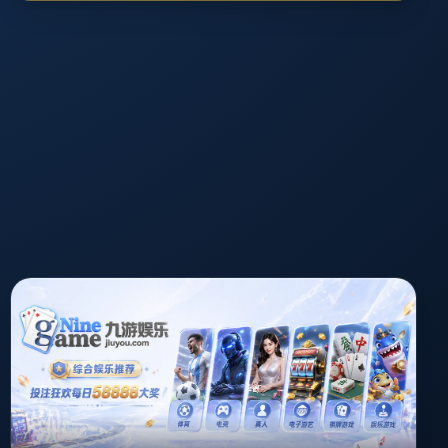
梦。比赛进
邮箱：admin@shuoshuobi.com
就，将比分
地址：四川省阿坝藏族羌族自治州小金县新
桥乡
热点新闻
國王杯第2輪克裏斯托競
技1-2西班牙人 武磊扳平
比分打破進球荒.
2026-08-08
前多特前鋒莫德斯特加
盟非洲冠軍開羅國民！
簽署1+1合同！.
2026-08-08
来势汹汹！杰伦-格林连
得5分，火箭开局9-0打