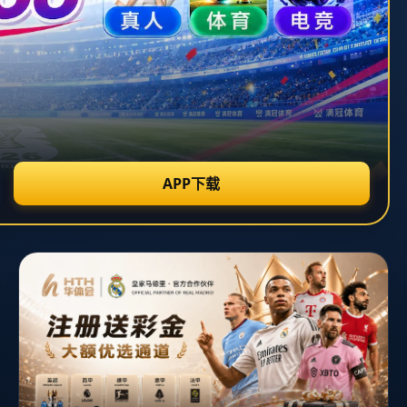
的进攻技术愈发成熟，不仅在低位强攻频频得手，还能够拉到外线投射三
是雷霆队的进攻核心，同时也在防守端做出了巨大贡献。**35分14篮板