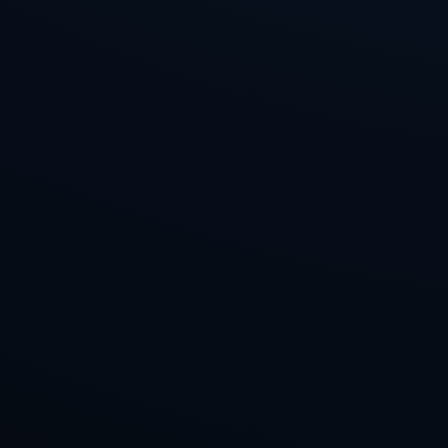
来他们的改变让人刮目相看。球队阵容的深度以及对战术
### 比赛的启示
这两场比赛无疑让我们看到了一些重要的启示。在当前NBA
赛走向的关键因素。像霍姆格伦这样的新星，不仅仅是球
赛中，成长与变化是永恒的主题。
总之，不论是霍姆格伦的出色表现，还是国王队的强势逆
值得我们持续关注。