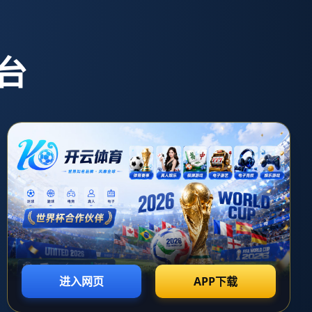
关于我们
产品服务
新闻资讯
联系方式
当前位置：
首页
>
新闻中心
站内搜索
，带领雷
联系信息
力，也揭示
电话：0371-9552645
传真：0371-9552645