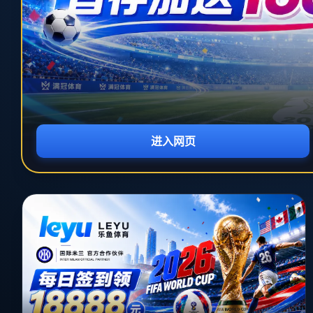
在与爵士的交锋中，霍姆格伦的表现可谓是近乎完美。他
对手防不胜防。霍姆格伦在场上的重要性无人可比，他不仅
**，为雷霆奠定了胜利的基础。