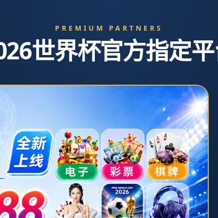
huoshuobi.com
网站首页
4雷霆轻取爵士 国王送猛龙8连败
2026-07-07T21:28:33+08:00
**霍姆格伦**展现了他的非凡才华，以**35分和14个篮板**的出色表现
送给猛龙队连续第八场失利。这场比赛不仅展示了NBA新生代球员的潜