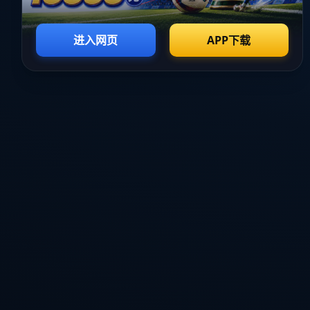
霍姆格伦的表现，可与许多历史上的巨星相提并论。例如，
伦在短短时间内便能做到这一点，确实让球迷们对他的未
### 雷霆队的团队配合
值得注意的是，雷霆队的成功并不仅仅依赖于霍姆格伦的个
球员轮转和精准的传球，打开了爵士的防线，形成了许多
是在当今快节奏的NBA环境中。
### 国王队的强势逆袭
与雷霆的胜利形成鲜明对比的是国王队的表现。在面对已
成功地延续了猛龙的失利纪录。国王在比赛中多次将猛龙
**国王队在本场比赛中展现出的攻击力和防守积极性，为