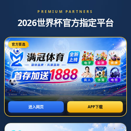
新闻中心
当前位置：
首页
>
新闻中心
亚泰将士6日净月基地开始首训 继续新赛季备战工
作.
2026-07-07T21:28:33+08:00
**亚泰将士净月基地首训揭幕 新赛季备战全力提速**