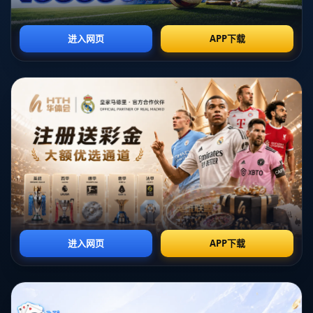
心态上的挑战。去年球队尽管取得了一定的成绩，但仍存在许多不
足之处。本次集训正是为了弥补上赛季的短板，力争在新赛季中再
创佳绩。净月基地环境优美，设施齐全，为球员们提供了一个理想
的训练场地，有助于他们迅速进入备战状态。
**训练内容与计划**
本赛季，主教练为球队制定了科学而严谨的训练计划。**训练重点
围绕体能提升、技战术演练以及心理素质培养**。体能训练方面，
教练团队特别邀请了专业体能教练，根据每位球员的身体情况，制
定个性化的训练课程。此外，技战术演练则旨在提高球员场上的应
变能力和团队协作水平。
**心理素质的培养在本次集训中首次被提上重要日程**。教练组安
排了多场心理辅导课，以帮助球员们在比赛中保持冷静和自信。要
知道，心理素质的强弱往往决定了比赛的成败。
**案例分析：球队赢球的关键**