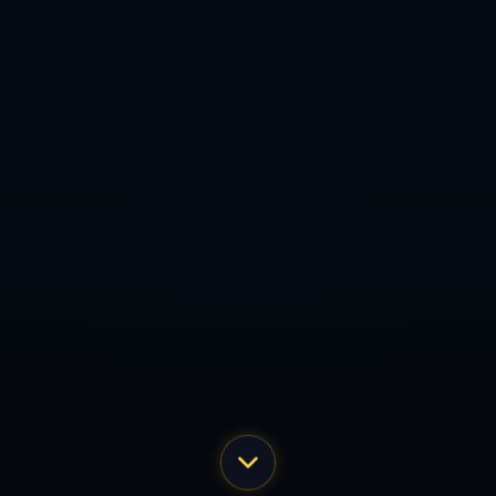
邮箱：admin@shuoshuobi.com
地址：四川省阿坝藏族羌族自治州小金县新桥乡
关于我们
本网站专注于手工艺品的分享与交易，用户可以在这里展示自己的
创意作品，找到志同道合的艺术家与爱好者。我们提供丰富的手工
艺品展示和在线商店，帮助用户将自己的作品推向市场。平台上还
有手工艺教程与技巧分享，促进用户之间的学习与交流。我们的目
标是推动手工艺的发展与传承，让更多人欣赏和参与手工艺术。
COPYRIGHT 2024
谈球吧(中国)-官方网站_谈球吧(中国)-官方网站
ALL RIGHTS BY
谈球吧