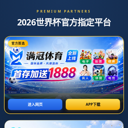
新闻中心
当前位置：
首页
>
新闻中心
道格拉斯-科斯塔：若尤文需要我，我願意回歸.
2026-07-07T21:28:33+08:00
在现代足球世界里，球员的流动性日趋频繁，但有些球员对某些俱
乐部的感情却始终不变。**道格拉斯-科斯塔**，这位充满活力和技
术的巴西边锋，近日公开表示：“若尤文需要我，我愿意回归。”这
句话不仅透露了他对尤文图斯的深情厚谊，也为不少球迷描绘了可
能的未来图景。
**尤文图斯的辉煌与挑战**