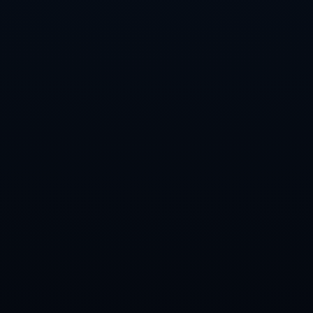
现代足球注入了一抹人情味。
联系信息
电话：0371-9552645
传真：0371-9552645
邮箱：admin@shuoshuobi.com
地址：四川省阿坝藏族羌族自治州小金县新桥乡
关于我们
本网站专注于手工艺品的分享与交易，用户可以在这里展示自己的