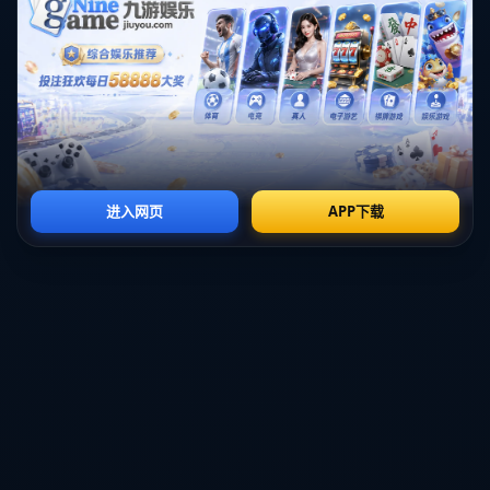
如果科斯塔回归尤文，他的加盟可能对球队产生多重积极的影响。
首先，他娴熟的技术和丰富的经验能够增强球队的边路进攻，给对
手的防线带来极大的压力。其次，他的领导能力和职业精神可以为
球队的年轻球员树立榜样。