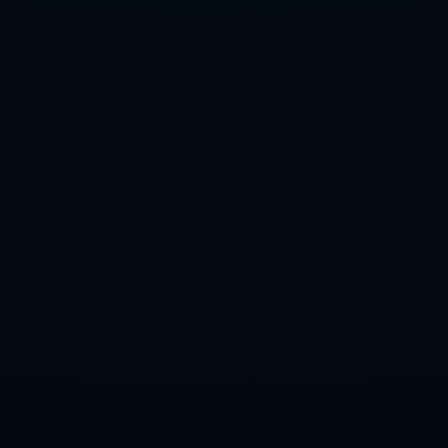
联系信息
电话：0371-9552645
传真：0371-9552645
邮箱：admin@shuoshuobi.com
地址：四川省阿坝藏族羌族自治州小金县新桥乡
关于我们
本网站专注于手工艺品的分享与交易，用户可以在这里展示自己的
创意作品，找到志同道合的艺术家与爱好者。我们提供丰富的手工
艺品展示和在线商店，帮助用户将自己的作品推向市场。平台上还
有手工艺教程与技巧分享，促进用户之间的学习与交流。我们的目