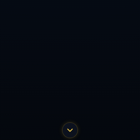
邮箱：admin@shuoshuobi.com
地址：四川省阿坝藏族羌族自治州小金县新桥乡
关于我们
本网站专注于手工艺品的分享与交易，用户可以在这里展示自己的
创意作品，找到志同道合的艺术家与爱好者。我们提供丰富的手工
艺品展示和在线商店，帮助用户将自己的作品推向市场。平台上还
有手工艺教程与技巧分享，促进用户之间的学习与交流。我们的目
标是推动手工艺的发展与传承，让更多人欣赏和参与手工艺术。
COPYRIGHT 2024
谈球吧(中国)-官方网站_谈球吧(中国)-官方网站
ALL RIGHTS BY
谈球吧