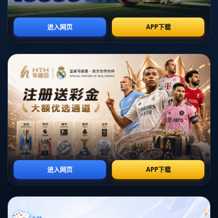
步确认是否存在潜在伤情。这种**预防性的检查非常必要**，毕竟
每一名外援都对球队产生着举足轻重的作用，而“以健康为前提”的
使用原则，既是对球员的保护，也是对整个赛季的负责。
### **伤病如何影响球队后续表现？**
众所周知，在CBA联赛中，一个球队的竞争力与其健康状况密切相
关。尤其是对于**青岛男篮这种依赖快速攻防转换策略的队伍**，
锋线球员的灵活性尤为重要。王容泽的受伤直接影响了锋线的深
度，也可能迫使替补席球员提前“超负荷”贡献。而韦瑟斯庞作为青
岛男篮本赛季的重要得分点，伤病的不确定性无疑让教练组“如坐针
毡”。
如果接下来的检查结果显示问题严重，不仅需要对韦瑟斯庞进行更
长时间的调整，青岛还可能被迫寻找临时外援来填补空缺。**这一
变数无疑会增加球队战术实施的复杂性**，特别是在接下来的关键
比赛阶段，比赛节奏可能会受到直接影响。
### **如何应对伤病突发带来的压力？**
**处理伤病问题不只是一个球队能力的考验，更是战略智慧的体
现。**以本赛季已经发生的类似情况为例，不少球队成功通过合理
调整轮换阵容克服了伤病风险。例如山西队在赛季初期也曾遭遇主
力中锋缺阵，但凭借板凳席球员的快速提升，他们在短时间内稳住
了战绩。