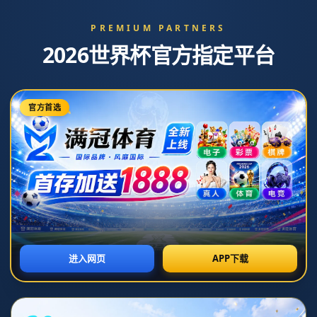
新闻中心
当前位置：
首页
>
新闻中心
刘维伟：王容泽上轮对阵北控掰伤膝盖韦瑟斯庞需
要进行拍片.
2026-07-07T21:28:33+08:00
**刘维伟：王容泽上轮对阵北控掰伤膝盖 韦瑟斯庞需要进行拍片，
青岛男篮伤情引关注**