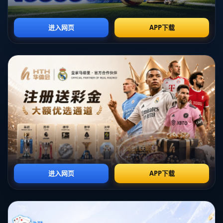
近几年，国内外球队通过引进优秀球员而获得成功的例子比比皆
是，比如*广州恒大*过去几年通过引入国际知名球员，迅速崛起为
中超顶尖球队。对国安来说，擅长选择合适的球员也是至关重要