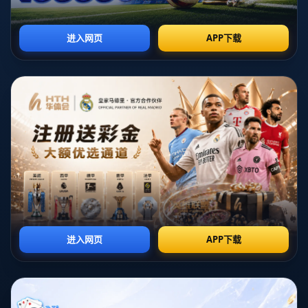
**新篮球联赛计划的魅力**
商业精英和体育爱好者们对卡特及其团队计划的关注，不只是因为
这是一项高达50亿美元的巨额投资，更因其可能改变全球篮球格局
的潜力。新联赛的创建不是简单的复制，而是着眼**于创造一个多
元化和创新的篮球生态系统**。以观众体验为核心的创新，将为球
迷带来与众不同的赛事盛宴。
**创新的驱动力**
卡特和詹姆斯的合作关系一直以来都是一个成功案例。两人共同打
造了多个商业项目，不仅限于篮球领域，其影响力已经拓展至文化
和娱乐产业。卡特的计划无疑受到**詹姆斯全球影响力的支持**。
独立于NBA运营的这样一个新联赛，有可能探索不同于NBA的运营
模式。例如，在比赛节奏、参赛球队数量、甚至是规则创新方面，