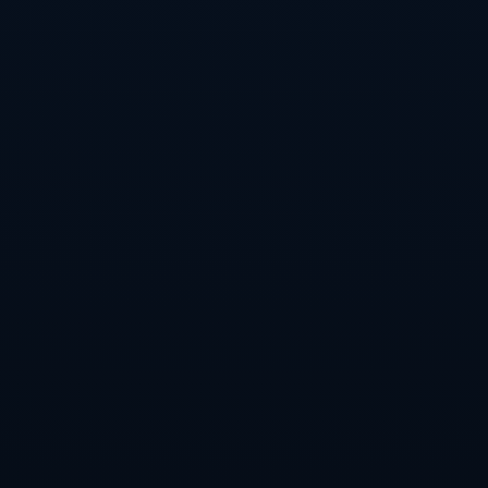
历史上，类似的尝试并非没有先例。美国橄榄球大联盟（XFL）和
足球大联盟（MLS）都曾试图挑战传统体育联盟的地位。在XFL与
美式足球联盟（NFL）的博弈中，我们看到了新创联盟在市场快速
变化中可能成功吸引年轻观众的希望。正是这种不断创新与市场适
应能力，使得新兴联盟始终保有潜在的机会来分割市场份额。
综上所述，**詹姆斯商业伙伴卡特计划打造的新篮球联赛**不仅象