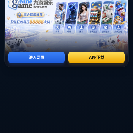
**雖然巴黎聖日耳曼在進攻端光芒四射，但本場比賽也暴露了球隊
在防守端的一些隱患**。斯特拉斯堡在下半場抓住了巴黎後防的幾
次疏忽，連續攻入兩球，讓原本輕鬆的大比分差距縮小至2分。尤
其是在第63分鐘，巴黎防線未能及時清理禁區中的混戰球，讓對方
攻入一記補射，這樣的防守失誤在面對強隊時可能會付出更大的代
價。
法甲新賽季競爭日益激烈，如果巴黎希望捍衛冠軍地位，除了繼續
鞏固他們在進攻端的優勢外，如何提升防守專注度和穩定性同樣至
關重要。