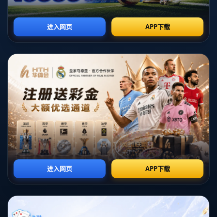
進球數明顯提升，這也印證了他作為進攻發動機的重要作用。
**伊卡爾迪的“復甦之戰”**
從上賽季開始，外界對伊卡爾迪的狀態表現出一定的擔憂，但在本
場比賽中，他以優秀的表現成功為自己正名。*面對對手壓迫式的防
守，伊卡爾迪充分利用空間尋找破門機會，他的兩粒精彩進球是對
院際批評的最佳回應*。
第一球來自姆巴佩的助攻，伊卡爾迪靈活甩開防守後完成了輕鬆推
射，而他的第二球則展現了*射手本能*：利用一次斯特拉斯堡后防
的失誤，他迅速起腳射門破網。這場梅開二度，不僅穩固了巴黎的
優勢，也為伊卡爾迪贏回來了信心。
### **巴黎仍存隱患 防守需警惕**