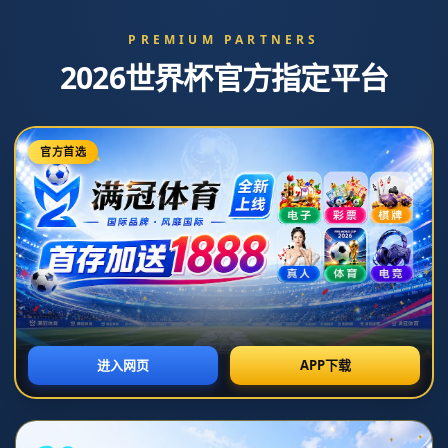
新闻中心
当前位置：
首页
>
新闻中心
法甲第2輪巴黎聖日耳曼4-2斯特拉斯堡 姆巴佩傳射
伊卡爾迪破門.
2026-07-07T21:28:33+08:00
**姆巴佩傳射伊卡爾迪破門，巴黎聖日耳曼4-2力克斯特拉斯堡再展
冠軍底蘊**