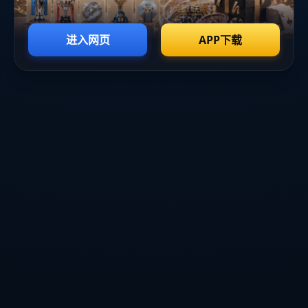
的话题。这场比赛也为将要进行的“国足对沙特”对决增添了不确定性，使
遇**，需要每一个投入其中的团队成员全力以赴。