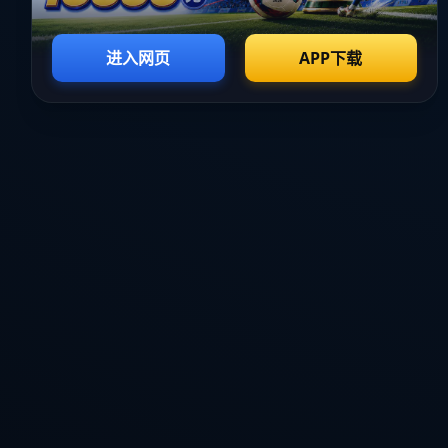
**关键词的巧妙融入**
在这个过程中，*沙特*与*也门*的比赛结果成为各界热议
十足。而今，中国足球队面临着一个绝佳的**迎战沙特机
**案例分析：心理强度**