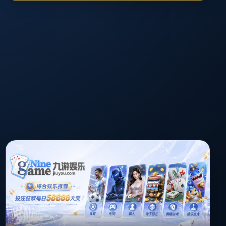
。这场胜
邮箱：admin@shuoshuobi.com
要案例。通
地址：四川省阿坝藏族羌族自治州小金县新
桥乡
其次，国足
热点新闻
理利用先进
莫德裏奇左腿受傷！戰
國王杯決賽、曼城成疑.
2026-08-06
热身赛-郑智武磊各入一
球 国足2-1胜巴拉圭
2026-08-06
惠特摩尔25分火箭大胜
猛龙 雷霆送猛龙6连败
2026-08-06