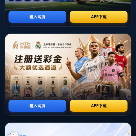
重不断提升，而在“落实关键性改革策略”的新部署下，体育被要求
与医疗健康、养老服务、文化旅游等重点方向深度融合，从政策扶
持走向制度创新。最近在多地试点的“体育消费积分制”引人关注：
市民通过参与健身打卡、参加路跑赛事、报名冬季冰雪课程等方式
累积积分，可在合作商户获得折扣或兑换体育服务。这一模式不仅
让体育真正嵌入居民日常生活，也为城市大数据治理和精准投放体
育公共资源提供样本。
值得注意的是，2025新路径③中强调的“关键性改革”，并非简单增
加投入，而是通过优化要素配置激发体育领域的内生动力。在东部
沿海某省，新近发布的“体育场馆混合所有制改革实施方案”，鼓励
社会资本通过长期运营权、基金参股等方式参与公共体育设施的建
设和管理。与以往一次性建设、长期闲置不同，新模式下的体育场
馆将按“赛事—培训—康养—商业”全链条设计业态布局，通过数字
门禁和时段预约，实现更高的周转率和收益率。当地体育局负责人
直言：“抓体育改革，就是抓服务业提质升级，体育场馆不应再是财
政负担，而要成为城市经济的活跃增量。”
在冰雪运动赛场上，冬奥遗产利用成为另一条观察新路径的窗口。
北京、张家口等地相继推出“冰雪+研学”“冰雪+公园”“冰雪+数字互
动体验”等产品，延长冰雪产业链条。借助政策鼓励和税费优惠，智
能滑雪装备、可穿戴运动监测设备的本土品牌加速成长。多家企业