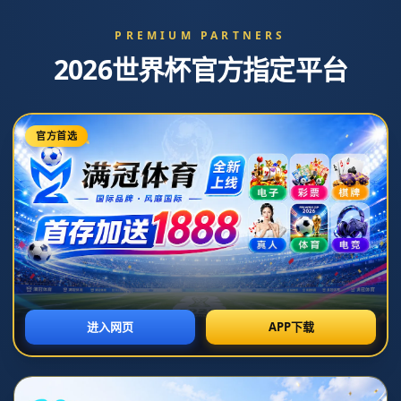
新闻中心
当前位置：
首页
>
新闻中心
积极探索新的裁判执法技术 中超中甲联赛将引入附
加助理裁判
2026-07-07T21:28:33+08:00
积极探索裁判新技术为中国职业联赛提速
当一场中超或中甲焦点大战因为一次有争议的判罚被反复讨论时，
球迷的不满、教练的抗议、社交媒体的争吵往往会持续很久。足球
的魅力在于激情与不确定，但如果这种不确定源于明显的误判，就
会侵蚀比赛的公信力。正是在这样的背景下，引入附加助理裁判成