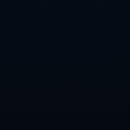
时，中超中甲的每一粒进球、每一次判罚，都会更接近“只由足球本
身决定”的理想状态。