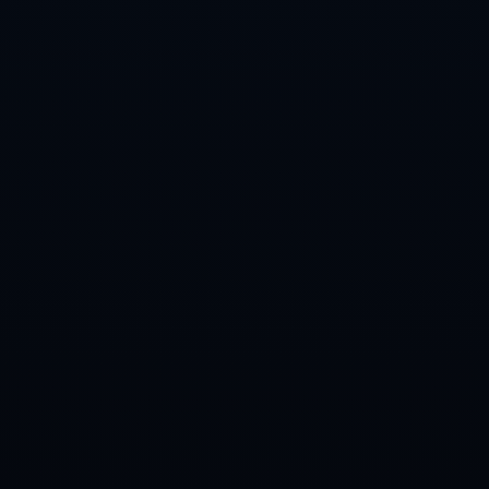
联系信息
电话：0371-9552645
传真：0371-9552645
邮箱：admin@shuoshuobi.com
地址：四川省阿坝藏族羌族自治州小金县新桥乡
关于我们
本网站专注于手工艺品的分享与交易，用户可以在这里展示自己的
创意作品，找到志同道合的艺术家与爱好者。我们提供丰富的手工
艺品展示和在线商店，帮助用户将自己的作品推向市场。平台上还
有手工艺教程与技巧分享，促进用户之间的学习与交流。我们的目
标是推动手工艺的发展与传承，让更多人欣赏和参与手工艺术。