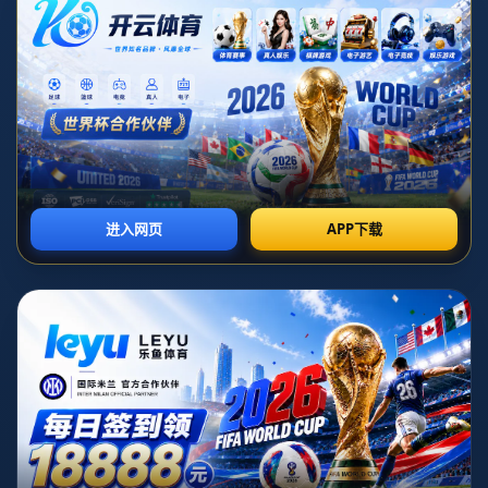
新趋势。
在为世界杯做全景式分析时，传统视角往往聚焦于豪门球队与夺冠
热门，而忽视了青年球员的成长曲线。实际上，每一届世界杯的叙
事主线里，都有年轻新星破局的桥段——从02年的罗纳尔迪尼奥到
14年的哈梅斯，再到18年一战成名的姆巴佩，年龄从来不是限制，
而是惊喜的伏笔。围绕“哪些年轻新星值得关注”这个话题，本质是
在判断谁会成为下一段世界杯故事的主角。
一 关注新星 前提是理解世界杯节奏
世界杯不同于联赛，赛程密集、淘汰残酷，每一场都是高压环境。
年轻球员能否在这样的语境下发挥，取决于三点 心理成熟度 战术适
配度 伤病与体能管理。心理层面，能在洲际赛事或欧冠中完成自我
证明的球员，通常更具备抗压能力；战术层面，则要看他能否融入
本国主帅的整体思路；而体能与伤病，则直接决定出场时间与状态
稳定性。也就是说，在做世界杯预测时，不能只看高光剪辑，更要
关注球员在高对抗、高节奏环境下的持续表现。
二 五大联赛里的隐藏变量
当下的世界杯新星，多数出自五大联赛。这些球员已经接受过高强
度的对抗检验，也更容易在全球视角中被放大。以近几季的欧冠与
联赛为样本，不难发现一个趋势 多面手型年轻球员在国家队更吃
香。例如既能踢边锋又能胜任前腰的进攻型球员，或者能从后腰位
置完成前插与长传组织的中场，都让主帅在大名单和首发阵容选择