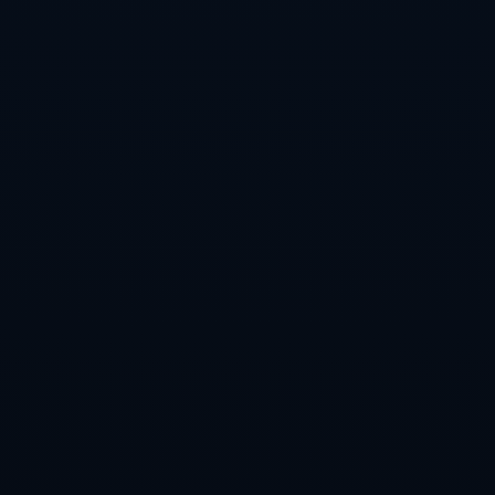
六 年轻新星与战术体系的双向选择
评估“哪些年轻新星值得关注”，不能只看个人能力，还要考虑他所
处的国家队战术模板。攻击型新星若被放入一支极度保守的球队，
可能难以频繁获得球权；而控球型中场若身处一支以长传冲吊为主