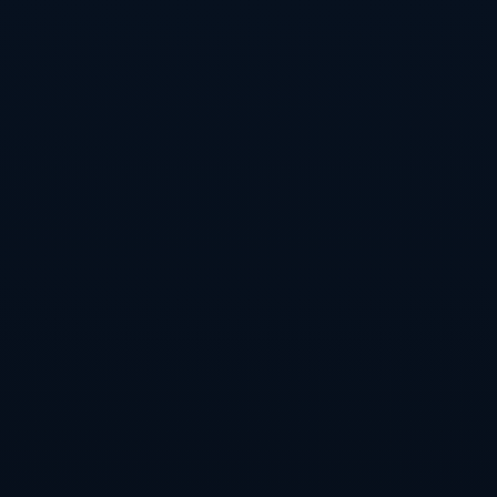
否值得关注，可以重点参考三项 一对一防守时的决策选择 高空球与
对抗中的气场 球权在脚时的处理稳定性。