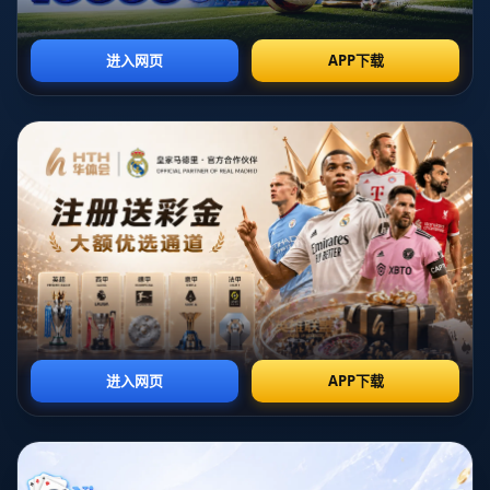
在世界杯竞猜中 最常被提及的几类数据包括 历史交锋战绩 球队近
期状态 球员伤病情况 赛程密度以及天气与场地等外部因素 这些信
息看起来分散 但大数据会将它们进行整合 通过算法建模 得出类似
“某队获胜概率为65% 平局20% 失利15%”之类的结论 这里容易出现
的误解是 很多人会把65%的胜率理解为必胜 一旦结果翻车 就质疑
“数据不准” 却忽略了 那35%的非胜概率 原本就包含在模型里
如果把竞猜理解为一种概率游戏 就会明白 大数据的价值在于让未知
变得更可量化 比如 强队面对弱队时 传统印象是“稳赢” 但数据往往
会提醒你 世界杯是杯赛制 爆冷概率显著高于联赛 某些强队在连续
高压比赛后 体能和伤病风险上升 这类隐性风险通过数据就能被更早
识别 而不是等到冷门发生后 才在社交媒体上感叹“没想到”
大数据在世界杯竞猜中的一个核心逻辑 是用样本和规律对抗人类的
直觉偏差 人脑在短时间内处理信息的能力有限 容易被最近几场比赛
的印象所左右 典型现象是“近期连胜就盲目追捧 连败就极度看衰” 但
数据会把更长周期的表现纳入考量 例如 某队近两届世界杯都是八强
可本届小组赛踢得磕磕绊绊 很多球迷凭感觉认为“这队不行了” 而数
据模型会发现 他们的射门次数 预期进球值xG 控球率等指标依然保
持强势 只是短期运气不佳 这种情况下 一味跟随情绪下注 往往就会
与长期概率方向相反