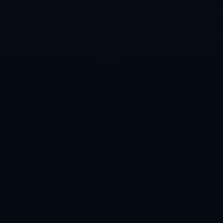
联系信息
电话：0371-9552645
传真：0371-9552645
邮箱：admin@shuoshuobi.com
地址：四川省阿坝藏族羌族自治州小金县新桥乡