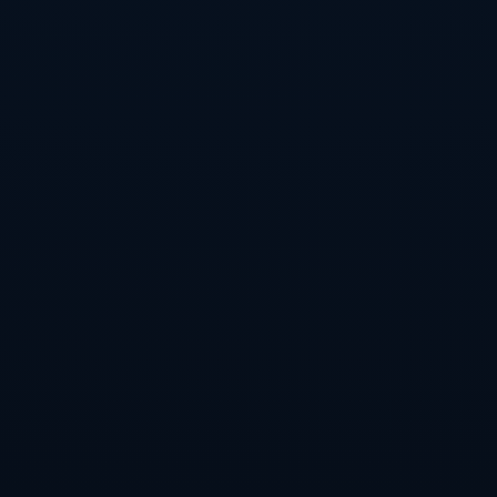
这也牵涉到另一个容易被忽视的逻辑 数据是帮助理解赔率的工具 而
不是简单对着赔率下注 很多人看到某方赔率很低 就下意识认为那是
“安全选项” 却没有意识到 赔率反映的是“市场综合认知” 而大数据的
作用 是帮助你判断这一认知是否被高估或低估了 当数据告诉你 一
支被高热追捧的球队 其实近十场比赛的防守质量不断下降 而对手的
定位球得分率极高 那么即便赔率依然偏向热门队 你也可以借此识别
价值更高的选择 甚至考虑更稳健的玩法而不是胜负猜测
当然 大数据并非万能 它也有前提和限制 首先 数据模型多数建立在
历史规律延续的假设上 但世界杯这种短期高压赛事 往往伴随着战术
突然调整 临场人员变动 心理波动等不可量化因素 其次 某些关键信
息如更衣室氛围 临场伤情等 可能无法在模型中完全体现 因此 理解
大数据的正确姿势 是把它当成理性决策的底座 而不是唯一依据 在
关键比赛中 结合舆论信息 教练风格 球员心理素质等“软因素” 才能
避免被“只相信公式”的僵化思维所限制
从心理层面来看 大数据真正能帮到竞猜者的 其实是重新塑造预期
很多人在世界杯竞猜中的挫败感 并不是输在概率上 而是输在心态上
如果能接受“即便胜率70% 也有30%的失败可能” 那么当冷门出现时
你会把这次结果看作概率分布中的正常一部分 而不是对自己判断能
力的彻底否定 这种心态反过来会促使你更愿意总结数据和决策过程
而不是一味迷信运气 或者在连输几场之后情绪化加码
在具体操作层面 真正理解世界杯竞猜背后的大数据逻辑 还意味着要