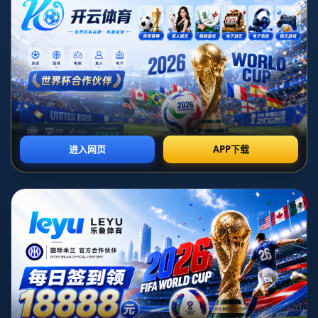
要理解世界杯竞猜背后的逻辑 首先要明白 大数据并不是用来“预测
命运” 而是用来刻画规律和概率 在足球这样高度随机的运动中 再先
进的数据模型也做不到百分百准确 它能给出的 是某一结果发生的可
能性分布 而不是绝对答案 所以 真正懂数据的人 从一开始就不会追
求每一场都猜对 而是希望在长期的大样本中让自己的决策更接近理
性