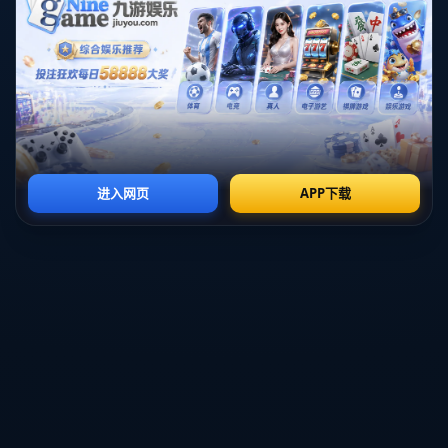
以某届世界杯为例 有场热门队对阵中游队的比赛 市面上多数情绪都
押在热门队“大胜” 因为之前他们刚踢出一场四比零的强势表现 但数
据分析平台给出的胜平负概率是60% 25% 15% 并指出 中游队在前
两场比赛中高压逼抢成功率极高 反击效率突出 最终的结果是热门队
艰难一球小胜 对于押大比分的玩家来说 这场比赛是情绪战胜了数据
对于认真看过对抗强度 反击效率等数据的人来说 则是一场相对结果
在预期内的高风险对局