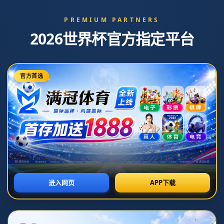
新闻中心
当前位置：
首页
>
新闻中心
前4个月我国汽车产销首次超千万辆
2026-07-07T21:28:33+08:00
前4个月我国汽车产销首次超千万辆的消息，在体育圈激起了一阵
不小的涟漪。看似冰冷的产销数据，其实正和日益火爆的中国体
育，尤其是赛车、路跑、自行车、户外运动等项目产生着越来越紧
密的联结：马路上跑得多了，赛道上的激情、体育品牌的布局、国
民运动生活的升级，都开始在这组“千万级”数字的背后，写下新的
注脚。