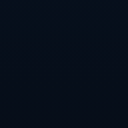
以及各类户外运动节的流动性。当一座城市拥有可观的汽车保有
量、纵横交错的高速路网和成熟的交通服务体系，就更有能力承接
一场跨区域的公路自行车赛、一趟城市接力马拉松，或是一次跨省
份的球迷自驾助威行动。体育的外延，延伸到更广的地理空间；赛
场的概念，也不再局限于体育馆四面看台之间，而是在车灯划破夜
色、车队穿梭山间的公路上，延展为流动的赛场。