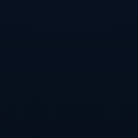
在专业体育层面，汽车工业的蓬勃发展推动着中国赛车运动的体系
建设。更多的汽车品牌参与到房车赛、耐力赛、场地赛中，不仅带
来车手培养的机会，也引导着更多年轻人看见汽车运动背后的科技
含量与职业路径。从卡丁车入门到参加各类方程式青训营、品牌杯
赛事，赛车不再是“遥不可及”的极客游戏，而成为部分青少年体育
培养和科技教育融合的一条新赛道。产销过千万辆所背后的制造能
力、电动化转型、智能网联技术，也在通过赛事平台加速转化为能
被大众感知的速度与激情。
尤其值得一提的是新能源汽车在这轮增长中的强劲表现。新能源车
的产销扩张，让体育现场的“绿色出行”理念愈发突出。在众多大型
体育赛事中，新能源车型逐渐成为官方接驳用车、裁判车以及媒体
保障车。低碳排放、静音行驶的特点，使得其在马拉松、城市路
跑、自行车赛等要求安静、环保和稳定的项目中表现突出。一边是
国家“双碳”目标下的产业升级，一边是大型体育赛事愈发重视环境
友好，这两股趋势在前4个月“破千万”的新能源汽车数据中叠加，构
成了中国体育与中国制造协同前进的生动注脚。
车轮更多地开上路面，让更多城市拥有承接、打造运动品牌的现实
基础。城市之间更密集的车流，带动的是区域体育联赛、民间赛事