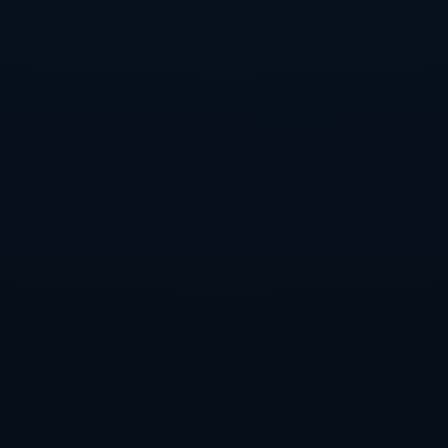
有趣的是，在赛后的视频回看中，人们可以清楚看到，在杰伦持球
推进过半场时，奥孔古曾与他短暂对视了一眼，随后才有了那次默
契十足的空切。这样的眼神交流，透露出的是长期训练与比赛中积
累出来的信任与节奏感。正是这种不言而喻的配合，使得这一球看
上去不像是偶然闪光，更像是刻意打磨、等待时机爆发的战术结
晶。主教练在赛后采访中也特地点名称赞了两人这次配合，认为这
是球队整体进攻体系逐渐成熟的鲜明信号。