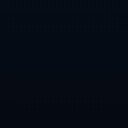
的进攻焦点集中在后场双核身上，如今锋线与内线的连线日趋成
熟，无疑为球队增加了新的战术维度。
从整个比赛的叙事角度，这一记妙传加空切暴扣无疑是全场最具标
志性的镜头之一。它不仅代表着一场胜利中的关键回合，也象征着
老鹰年轻阵容成长路上的一个缩影：在面对对手高强度防守与比分
压力时，球队并未依赖单打独斗，而是通过整体配合、快速流转以
及聪明跑位撕开口子。这样的进步，对于一支志在季后赛更进一步
的队伍来说，也许远比一场普通常规赛胜利更具意义。
当终场哨声响起，记分牌定格在老鹰主场获胜的一刻，场边的大屏
幕还在不断回放那次杰伦妙传、奥孔古腾空重扣的画面。球迷们在
退场时依然津津乐道，不少人用手机反复观看那一回合的慢镜头。
或许在未来很长一段时间里，这一球都会被人们津津乐道，被剪进
赛季集锦，甚至被当作新生代内线组合同心协力的代表作。而对于
老鹰队来说，这一记“妙传+空切灌篮”的高光瞬间，只是一个开始，
它昭示着这支球队在磨合与进化道路上的无限可能。