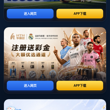
在安切洛蒂的带领下，**皇马并不只是一个胜利机器**，而是一支
具有鲜明个性的球队。他擅长通过观察对手的弱点制定比赛策略，
让每一次对局都如行云流水，不留痕迹。例如，在对阵巴塞罗那的
比赛中，**安切洛蒂果断调整战术**，将攻势集中在对手防守薄弱
的一侧，最终成功逆转比赛，取得关键胜利。这样的案例不胜枚
举，不仅展示了他的战术智慧，也体现了他作为一名优秀领袖的风
范。
对于球员的发展，安切洛蒂同样不遗余力。他注重青训体系的建
设，勇于启用年轻球员，并给予他们足够的曝光和成长机会。在他
的培养下，许多新星迅速崭露头角，其中不乏比赛中一锤定音的关
键角色。这种**以老带新**的策略不仅巩固了皇马的未来，还在不