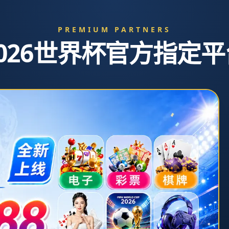
huoshuobi.com
网站首页
-0AC米蘭 勞塔羅進球助國際米蘭晉級歐冠決
2026-07-07T21:28:33+08:00
塔罗绝杀助蓝黑军团晋级决赛！**
1-0小胜同城死敌AC米兰，成功挺进欧冠决赛。此次胜利不仅仅是一次比赛
*劳塔罗·马丁内斯的关键进球**成为整场比赛的亮点，他用自己的实力和