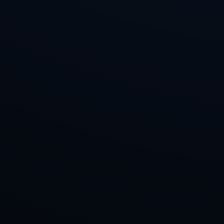
起，以及俱乐部在国际舞台上影响力的日益增强。
关于我们
联系我
地址
本网站专注于手工艺品的分享与交易，用户
县新
可以在这里展示自己的创意作品，找到志同
道合的艺术家与爱好者。我们提供丰富的手
电话：
工艺品展示和在线商店，帮助用户将自己的
手机：
作品推向市场。平台上还有手工艺教程与技
巧分享，促进用户之间的学习与交流。我们
传真：
的目标是推动手工艺的发展与传承，让更多
邮箱
人欣赏和参与手工艺术。
网址：h