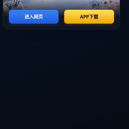
丹成法国新帅大热门.
2026-08-07
实力，也显
，为国际
打出极具
兰在整个
然而，国
罗的个人
冠历史上留
这场比赛，
的再次崛