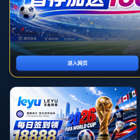
随其后，果断射门，将球送入网中。这个进球不仅反映了
**AC米兰**在这场比赛中展现出的强大实力，不仅仅
略，但AC米兰凭借流畅的球场调度和精准的控球能力始终
最终的进球奠定了基础。
本纳塞尔作为中场的关键人物，他的进球展示了他在前插
能力，但在这一刻，他们难以阻挡本纳塞尔与吉鲁之间的