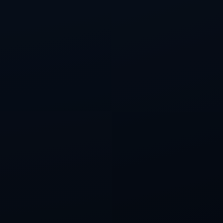
造射门空
解决了不
亚里而
紧张而精彩