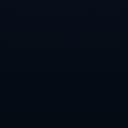
前锋，**吉鲁**不仅善于在禁区内寻找机会，还擅长通过传球为队友创
比赛中，吉鲁多次展现过类似的表现，可以说他的传球和视野为AC米兰
三名的位置提供了重要的积分，还为球队的士气注入新的活力。*对于卡利
下来的比赛提供了宝贵的经验。对于所有关注意甲的球迷来说，这样一场