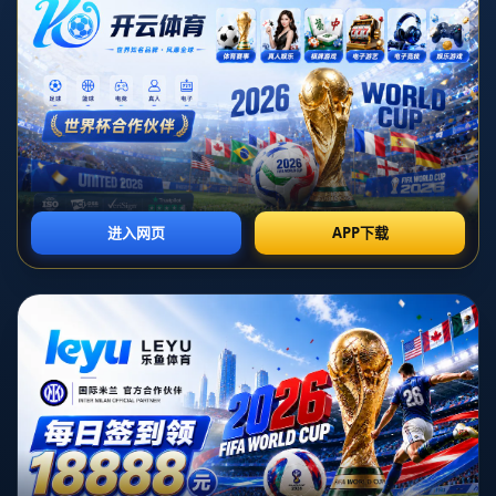
戰的關鍵時刻和深層意義。
### *德羅對決開局懸念四伏*
當晚的比賽，德國坐鎮主場迎戰來自東歐的羅馬尼亞。羅馬尼亞隊
開局攻勢迅猛，展現出了強大的抗壓能力以及速度快反的特點。僅
在比賽第9分鐘，羅馬尼亞前鋒哈吉展現出其個人技術，通過一次
靈活晃動後在禁區內冷靜破門，助羅馬尼亞以1-0取得領先。這一突
如其來的進球留下了不小懸念：**德國隊能否憑藉實力扭轉局勢？*
*
德國隊面對突然而來的壓力，展現出了大賽傳統強隊的心理素質和
統治力。隨著比賽的深入，他們逐漸掌控局勢。特別是在中場方
面，京多安與基米希的控球和調度能力開始讓比賽節奏回到主隊掌
握之中。然而，羅馬尼亞的防守層次感極強，時刻給德國隊的進攻
製造了難題。
---