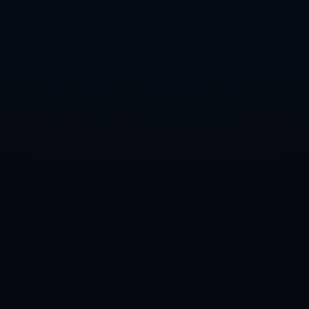
联系信息
电话：0371-9552645
传真：0371-9552645
邮箱：admin@shuoshuobi.com
地址：四川省阿坝藏族羌族自治州小金县新桥乡
关于我们
本网站专注于手工艺品的分享与交易，用户可以在这里展示自己的
创意作品，找到志同道合的艺术家与爱好者。我们提供丰富的手工
艺品展示和在线商店，帮助用户将自己的作品推向市场。平台上还
有手工艺教程与技巧分享，促进用户之间的学习与交流。我们的目
标是推动手工艺的发展与传承，让更多人欣赏和参与手工艺术。