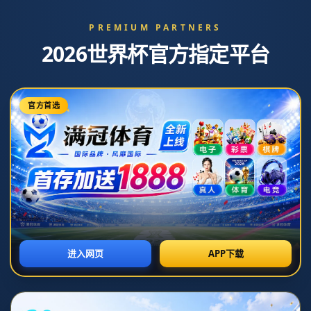
新闻中心
当前位置：
首页
>
新闻中心
羅馬諾：拜仁出高價2000萬歐求購博伊，加拉塔薩
雷拒絕報價.
2026-07-07T21:28:33+08:00
**拜仁2000万欧求购博伊遭拒，加拉塔萨雷展现强硬态度**