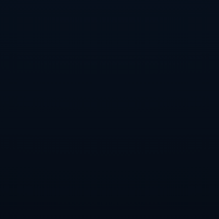
谈判和说服，击败其他豪门，如今卡拉奇已经成为球队不可或缺的
一员。如果拜仁能在未来继续与加拉塔萨雷交涉，或许仍有转机，
但若不能突破心理价位，这次尝试可能会铩羽而归。
### **5. 土超与拜仁的对抗：未来充满想象空间**
此次转会风波不仅是拜仁与加拉塔萨雷之间的谈判较量，更折射出
土耳其超级联赛与欧洲顶级联赛的商业对抗。在土超联赛蓬勃发展
的今天，加拉塔萨雷等传统强队不再只是“出售球员的工厂”，而是
带有明确目标的市场玩家。
如果博伊能在未来几年保持状态并突破自身极限，他的身价势必会
进一步攀升。而势均力敌的谈判背后，或许正是加拉塔萨雷希望提
升自身形象和市场影响力的绝佳机会。
### **总结**