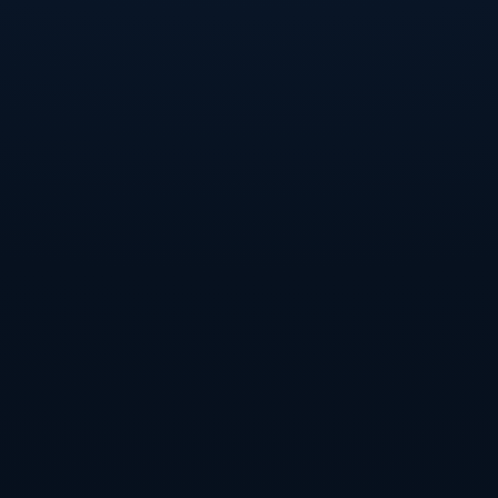
的表现依旧值得称道。据统计，他在欧冠赛场上的**传球成功率高达91%*
能力也稳定在高水准，为球队的防守端兜底。在巴黎群星云集的阵容中，