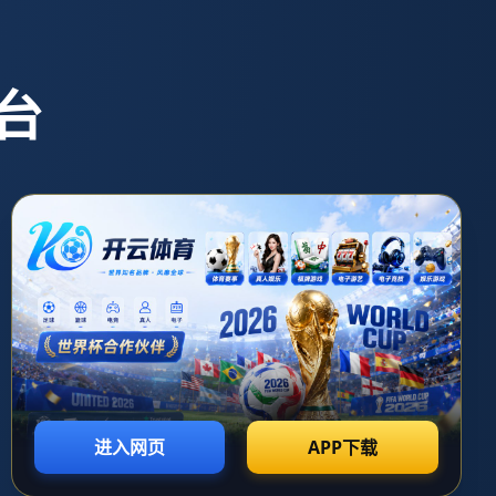
关于我们
产品服务
新闻资讯
联系方式
当前位置：
首页
>
新闻中心
站内搜索
联系信息
电话：0371-9552645
传真：0371-9552645