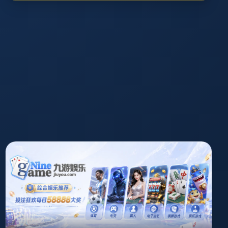
邮箱：admin@shuoshuobi.com
地址：四川省阿坝藏族羌族自治州小金县新
桥乡
热点新闻
财经聚焦丨金融“活水”
助力消费添动能
2026-08-07
三万人齐唱《我和我的
祖国》，球场变红色海
洋