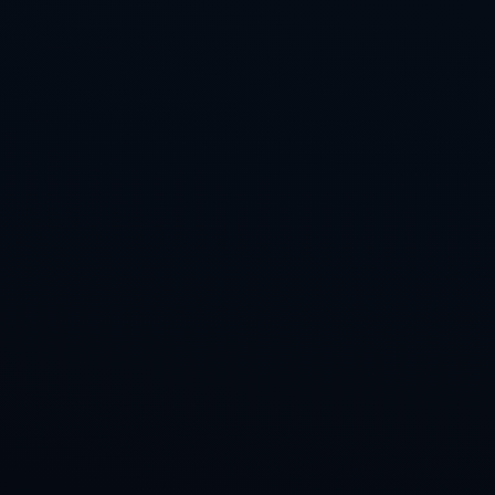
### **维拉蒂留守巴黎：忠诚与梦想的共鸣**
对于马尔科·维拉蒂来说，续约并不是出于对高薪的追逐，
变为如今的**中场大师**。他的执着与守护，与巴黎圣日