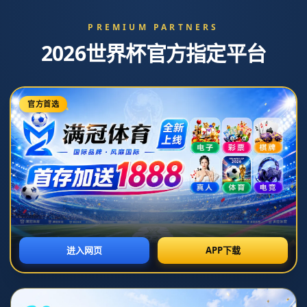
新闻中心
当前位置：
首页
>
新闻中心
意甲第26輪尤文圖斯1-1都靈 德利赫特破門迪巴拉傷
退.
2026-07-07T21:28:33+08:00
在意甲第26轮的激烈对战中，尤文图斯与都灵以1-1握手言和。这
场比赛不仅仅是比分的平分，更牵动了球迷们的心，因为尤文图斯
的荷兰后卫**德利赫特**在比赛中表现出色，为球队打开了进球记
录，而当家球星**迪巴拉**却因伤提前退场，让人不禁为尤文图斯
的未来战况捏一把汗。