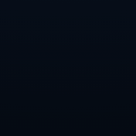
联系信息
电话：0371-9552645
传真：0371-9552645
邮箱：admin@shuoshuobi.com
地址：四川省阿坝藏族羌族自治州小金县新桥乡