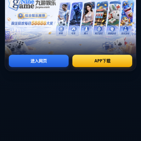
缺阵的情况下，重新调整球队的攻击策略，也许是尤文图斯教练组
接下来的工作重点。
总的来说，这场比赛的平局可能让尤文图斯略感遗憾，但它也为球
队的战略调整提供了重要启示。**尤文图斯**需要在接下来的时间
里，持续提升整体战斗力，加强核心球员的健康管理以及后备力量
的培养，为未来的比赛打下坚实的基础。这样的调整不仅是为了应
对当下的联赛，更是为了长远的意甲冠军之争。