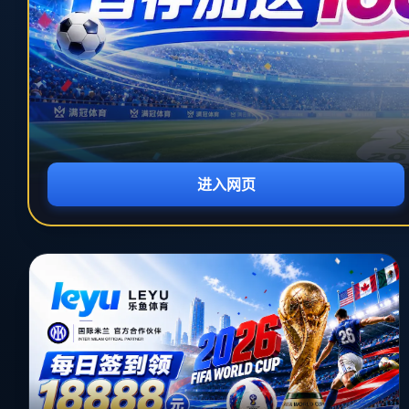
---
### **執教生涯最差開局：現實的困境与外界质疑**
2023-24赛季开局，羅馬在意甲聯賽的表現明顯失色，
录，而由他掌舵的球队通常以稳定开局著称，这一反差令
是罗马的球员阵容深度难以支撐他的戰術設計？
**但冷靜分析，罗马遇到的困境并非穆帅一人所造成**
球隊主力迪巴拉與小曼奇尼多次因傷缺陣，讓羅馬的攻防
时显得捉襟见肘。
尽管球队深陷低迷，穆帅并未失去對自己的信心。他多次
的得失。他在采访中表示：“**这或许是我最糟糕的开局，
---
### **連續進入歐戰決賽：创造历史的光辉**
在過去的兩個賽季中，穆帅帶領羅馬分別殺入了2021-22
歷史上第一支贏得這項新賽事冠軍的球隊。而在欧联杯决
穆里尼奥執教羅馬的歐戰成功也讓外界重新审视這位老將的
1950年代以來，這支意大利球隊在歐洲足壇的成績有限
回了在国际赛场上的竞争力，还重新点燃了球迷们的希望
---
### **穆帅的矛盾特质：短期低迷与长期优化的体现**
值得注意的是，穆里尼奥的风格一直有一个鲜明的特点：擅
力、设计针对性的策略，在关键时刻打出奇效。例如，在20