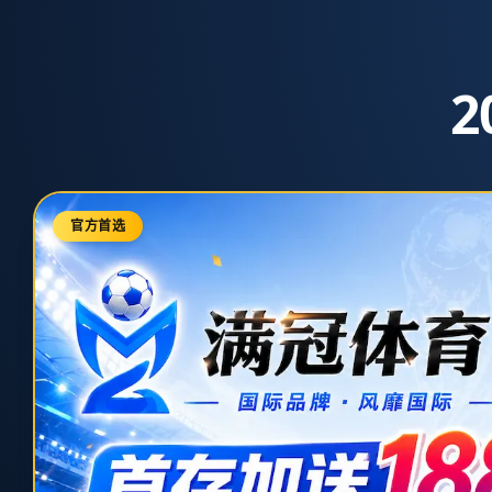
客服热线：0371-9552645
Email:
admin@s
新闻中心
穆帥：盡管寫下執教生涯最差
### 穆帅的双重"纪录"：執教生涯最差開局與羅馬連續歐
穆里尼奥，这位被誉为“狂人”的傳奇教練，不僅站在了歐洲
奥帶領羅馬隊創下了其執教生涯中的**最差聯賽開局**，
面上，羅馬在他的執教下卻實現了一項前所未有的成就—
值得深思的討論空間。