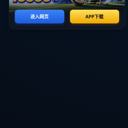
奪冠。这种“锦标赛型”的战术特质也让穆帅在联赛中的表现
穆里尼奥這種**成就与失意共存的特质**，讓他成為足
球队一些難以被量化的无形价值，比如**心理优势**和**冠
---
### **总结：罗马的未来如何看待穆帅影响力？**
尽管穆帅本赛季的联赛表现并不尽如人意，但他带领罗马连
双重纪录不仅是穆帅能力的集中体现，也从侧面揭示了一支
对于罗马和穆帅而言，也许这仅仅是新的起点。