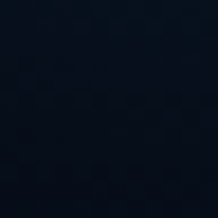
#### *新生代力量的崛起*
在维持经验丰富的战斗力的同时，智利队还注重引入年轻的
锋，他的单刀突破能力和精准射门技术令人印象深刻。布
### ⭐ 智利足球文化的传承与创新
智利足球以其**高强度、技术性和团结协作**著称，这不
神得到了淋漓尽致的展现。该队以其快速传递和不懈奔跑
在案例分析中，不妨回顾一下**2015年与2016年连续
比赛风格令智利队赢得了“南美红魔”的称号，并激励着当前