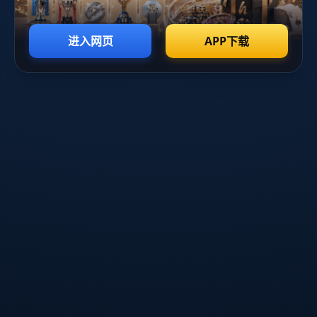
。**亚历克西斯·桑切斯**作为该队的攻击线绝对主力，以其出色的速度
智利队不折不扣的进攻核心。