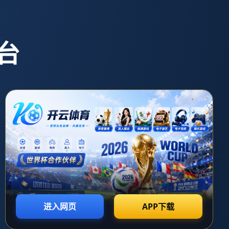
关于我们
产品服务
新闻资讯
联系方式
当前位置：
首页
>
新闻中心
站内搜索
队公布的
联系信息
。
电话：0371-9552645
验兼具的
传真：0371-9552645