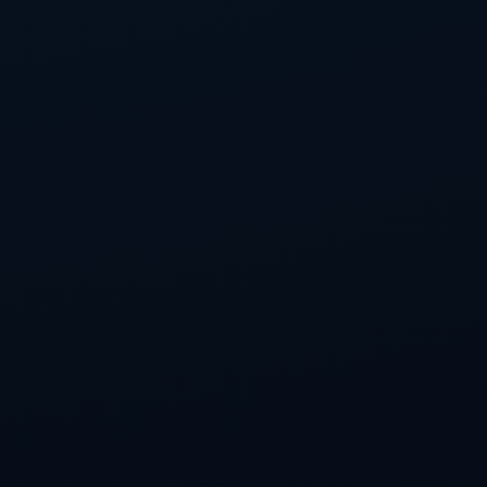
年轻前
，这种精
坚韧不拔的