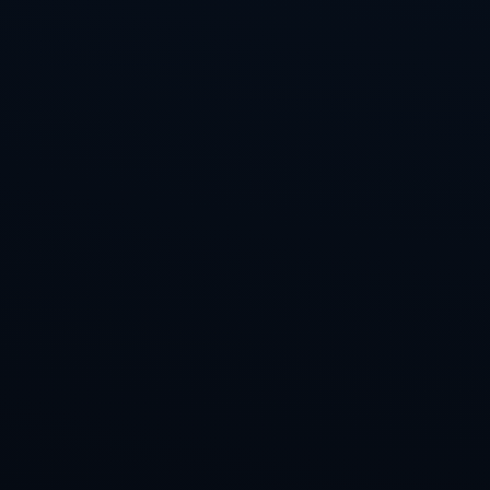
### ⭐ 结束语(或进一步思考)