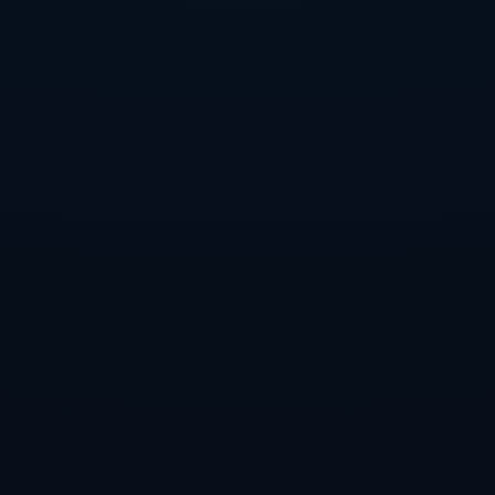
新生代球员，为球队注入新的活力。**本·布里尔顿**是一名值得关注的
里尔顿的加入为智利队带来了全新的战术变化和攻击多样性。
仅仅是一种比赛风格，更是一种文化体现。在2021美洲杯智利球员名单中
在南美足坛独树一帜，这也使他们成为任何对手都不容小觑的劲敌。
两届美洲杯**，智利队分别从点球大战中战胜阿根廷，取得最终胜利。这种
这支球队在2021美洲杯中继续拼搏，力争佳绩。