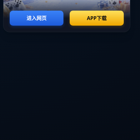
俱乐部 皇马成功当选.
2026-08-06
C等近年
的表现，吸
价值和球迷
体策略来提
技。通过