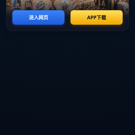
*中甲联赛**是年轻球员和教练磨炼技艺的重要舞台，例如浙江队与昆山F
佳绩，俱乐部的管理模式也成为其他中甲球队学习的样板。
部展示自我、争取晋级的机会。例如延边龙鼎和成都蓉城等俱乐部通过出色
韧的精神和灵活的战术策略，一再挑战传统强队，得到了广泛认可。**
业运营和**品牌塑造**上进行较量。俱乐部开始认识到除了战绩，品牌
部投入资源打造自己的品牌价值，通过多样化的商业合作和创新的社交媒
部名单**代表的不仅是比赛竞争，更是一场关于品牌、商业和文化的综合竞
足球事业注入新的活力与激情。