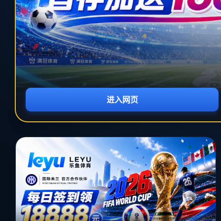
中国的职业足球联赛按等级划分为超级联赛、中甲联赛和中
超）是最高等级的联赛，汇集了国内和国际顶尖的足球人
之地。
**2022赛季中超俱乐部观察**
进入2022赛季，中国足球超级联赛的参赛俱乐部展现出新风
通过买入顶级外援来增强实力，同时也注重青训的投入。*
美的国内球员。**