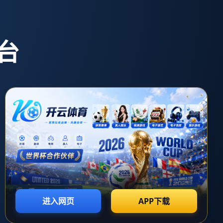
关于我们
产品服务
新闻资讯
联系方式
当前位置：
首页
>
新闻中心
站内搜索
，**参
联系信息
电话：0371-9552645
传真：0371-9552645