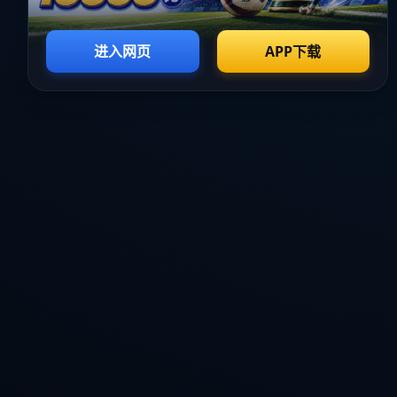
**中甲和中乙：新锐势力的崛起**
在中甲、中乙级别，俱乐部名单则反映了更复杂的生态。*
来逐渐崭露头角。以昆山FC为例，他们不但在比赛中屡获
另一方面，**中乙联赛**给予了更多地区性和草根俱乐
引了更多的赞助和球迷支持。**这样的小俱乐部凭借其坚
**职业俱乐部的商业运营与品牌塑造**
近年来，中国足球俱乐部不仅在比赛场上竞争，同时也在商
忠诚度也是其能否长期成功的重要因素。因此，许多俱乐
升俱乐部的市场影响力。
总结来说，**2022赛季中国各级职业足球联赛参赛俱乐
不断的革新和突破，这些俱乐部将继续为中国乃至世界的