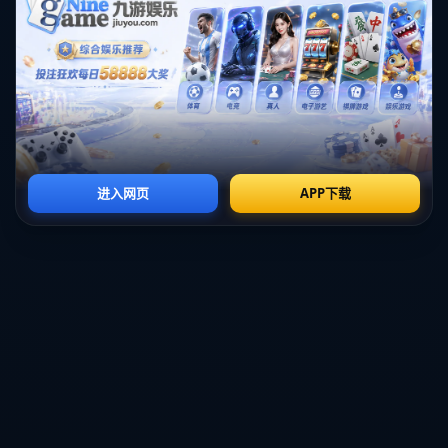
虽然莱斯特城在比赛中奋力抵抗，并由麦迪逊和瓦尔迪取得两个进
球，但面对状态火热的阿森纳，他们显得无能为力。莱斯特城的问
题在于防守端的漏洞，在面对阿森纳如此强劲的攻击火力时，未能
及时弥补。
**战术上的成功**