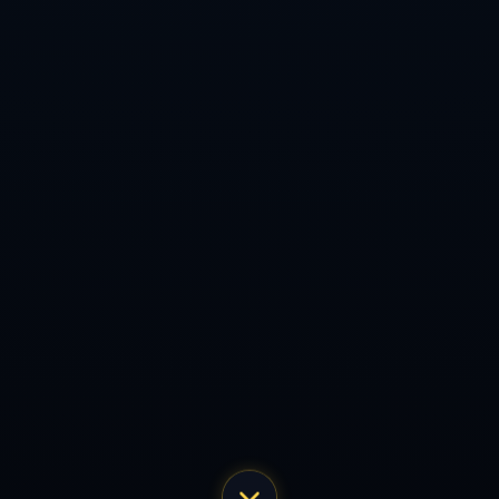
电话：0371-9552645
传真：0371-9552645
邮箱：admin@shuoshuobi.com
地址：四川省阿坝藏族羌族自治州小金县新桥乡
关于我们
本网站专注于手工艺品的分享与交易，用户可以在这里展示自己的
创意作品，找到志同道合的艺术家与爱好者。我们提供丰富的手工
艺品展示和在线商店，帮助用户将自己的作品推向市场。平台上还
有手工艺教程与技巧分享，促进用户之间的学习与交流。我们的目
标是推动手工艺的发展与传承，让更多人欣赏和参与手工艺术。