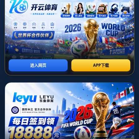
在英超第二轮的一场焦点战中，阿森纳以4-2的比分击败莱斯特城。
本场比赛中，*热苏斯*以两射两传的惊人表现成为全场最佳球员，
同时马丁内利也连续两场比赛破门，为阿森纳的胜利做出了巨大贡
献。
**阿森纳的辉煌开局**
在赛季初期，阿森纳在阵容调整上取得了显著进步，这场对莱斯特
城的胜利则是他们稳定上升势头的进一步验证。**借助热苏斯的神
勇发挥**，阿森纳率先取得了比赛的主动权，他的首个进球展示了
他作为前锋的敏锐嗅觉和出色的射门能力。比赛第23分钟，热苏斯
在禁区内接到传球，冷静施射破门，射出一个漂亮的弧线球，把比
分改写为1-0。