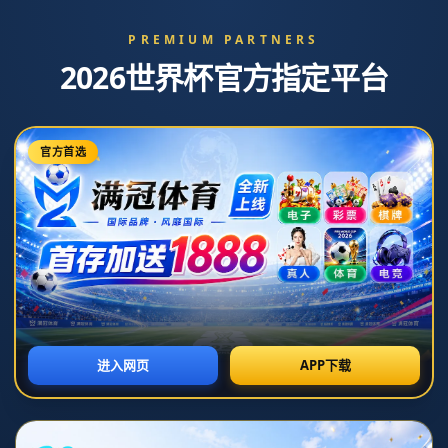
新闻中心
当前位置：
首页
>
新闻中心
加納國腳賽後遭噓聲，指責足協腐敗不重視基建和
青訓，小組賽遺憾出局.
2026-07-07T21:28:33+08:00
**加纳国脚赛后遭噓声，深层问题浮出水面：足协腐败与青训无从
谈起**
在加纳国家足球队小组赛遗憾出局后，引发了球迷的强烈不满。比
赛结束时的嘘声不仅仅是对场上表现的不满，更是一种对足球管理
体系深层弊病的控诉。*腐败与基础设施滞后*成为众矢之的，揭开