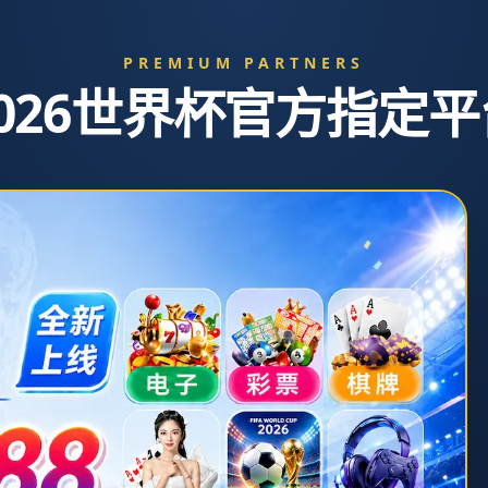
huoshuobi.com
网站首页
冠奪冠重獎！獎金高達3788萬！.
2026-07-07T21:28:33+08:00
求欧洲冠军联赛（欧冠）这一顶尖荣誉。据报道，国际米兰俱乐部主席**
高达**3788万欧元**的重奖。这一举措不仅彰显了其对球队的支持和