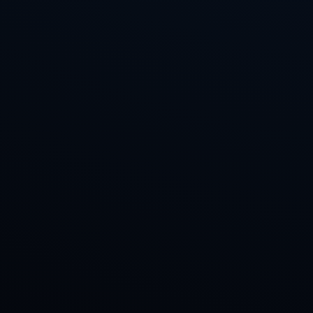
关于我们
联系我
地址
本网站专注于手工艺品的分享与交易，用户
县新
可以在这里展示自己的创意作品，找到志同
道合的艺术家与爱好者。我们提供丰富的手
电话：
工艺品展示和在线商店，帮助用户将自己的
手机：
作品推向市场。平台上还有手工艺教程与技
巧分享，促进用户之间的学习与交流。我们
传真：
的目标是推动手工艺的发展与传承，让更多
邮箱
人欣赏和参与手工艺术。
网址：h
COPYRIGHT 2024
谈球吧(中国)-官方网站_谈球吧(中国)-