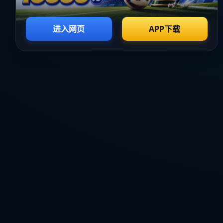
张康阳在国际米兰的执掌下，俱乐部近年来一直在追求复兴
欧元重奖，很大程度上反映了他希望国际米兰重返欧洲顶
体士气和团队凝聚力。
**奖金激励：成功的推动力**
奖金制度在体育领域中一直是一种行之有效的激励策略。早
搏。奖金不仅仅是对球员辛勤付出的回报，更是一种无形的战
志，强力推动他们为实现夺冠梦想而全力以赴。
**豪奖策略的利弊分析**
尽管重奖可以有效激励球员，但豪奖策略也存在一定的风
作。另一方面，过高的奖金也可能对俱乐部的财务状况带
际米兰的管理层自信有能力处理这些问题，应对可能产生
**豪奖策略的成功案例**
在欧冠历史上，通过奖金额度成功激励队伍并赢得冠军的案
奖励措施，极大程度鼓舞了球队的士气，最终拿下了梦寐以求
夺冠目标的坚定信念。
**国际米兰的未来展望**
通过这次巨额欧冠奖金的设立，国际米兰不仅展示了俱乐
来，在张康阳的带领下，国际米兰能否借助这一激励措施
**关键词**：张康阳、国际米兰、欧冠、奖金激励、重奖策