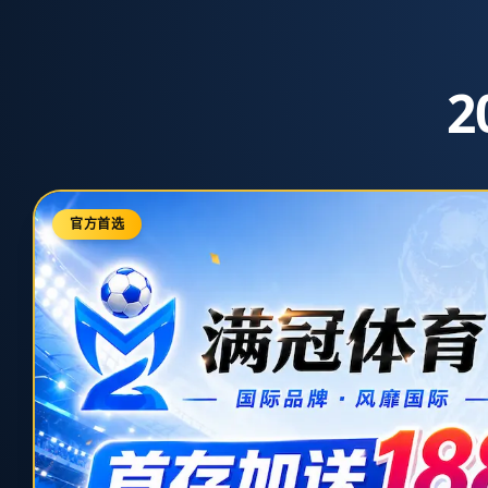
客服热线：0371-9552645
Email:
admin@s
新闻中心
張康陽豪氣開出歐
近年来，随着足球产业的快速发展，各大俱乐部都在竭力追
近日以豪气之姿宣布，为激励球队争夺欧冠冠军，准备了一笔
引起了全球球迷和投资者的广泛关注。
**豪气重奖的背后**