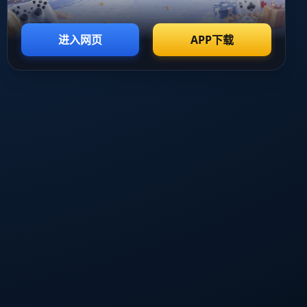
第二
2026-08-07
諸多可能
法不僅能夠
，因為他