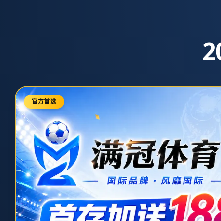
客服热线：0371-9552645
Email:
admin@s
新闻中心
薩利巴續約至202
**薩利巴續約至2027！**阿森納再次展示了其在英超
定和加強已經展現出強大競爭力的陣容。**薩利巴的續約
的目標邁進。
### *薩利巴在阿森納的重要性*
威廉·薩利巴，自加盟阿森納以來，迅速成為球隊防線上的