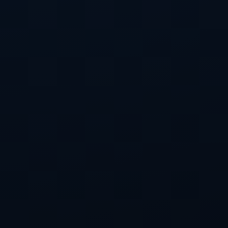
核心球員的
和穩定的團
再次成為