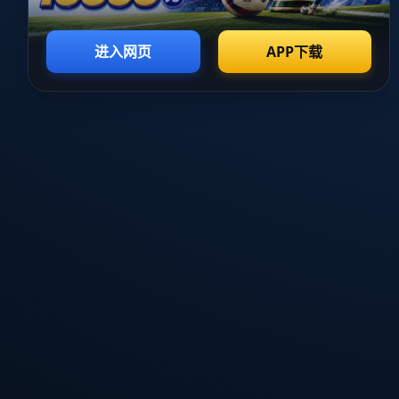
### 阿森納的長期策略
在過去的幾個轉會窗口中，阿森納有意識地打造一支以年
性。**迅速保留爭冠陣容**的行動明顯顯示出俱樂部對於
作為這一策略的一部分，阿森納不僅致力於續約像薩利巴
確保隊伍的可持續發展，還能夠適應現代足球不斷變化的
### _亞爾特塔的戰術重塑_
自從米克尔·阿爾特塔上任以來，阿森納的戰術風格逐漸向
需要一名優秀的後防基石來支撐他全面攻擊的戰術思想。