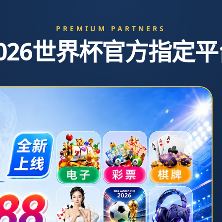
huoshuobi.com
网站首页
7！阿森納今夏迅速保留爭冠陣容！.
2026-07-07T21:28:33+08:00
爭冠路上的堅定決心。今年夏天，阿森納迅速行動，確保其關鍵球員的續約，
**不僅僅是一個人事決定，更是球隊長期策略的一部分，旨在激勵整個俱
中流砥柱。這位法國年輕中衛以他出色的防守意識和出球能力贏得了廣泛