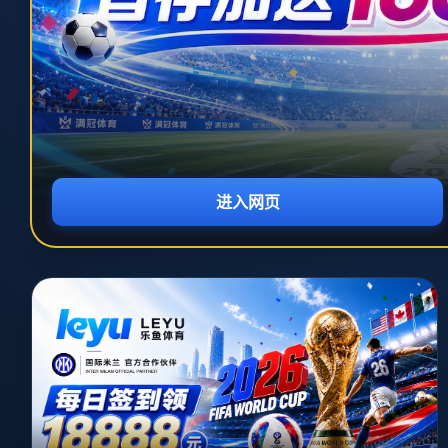
他的存在不僅讓球隊的後防增添了穩定性，也為中場及攻擊線
數年內，將繼續受益於他的天賦和潛力。