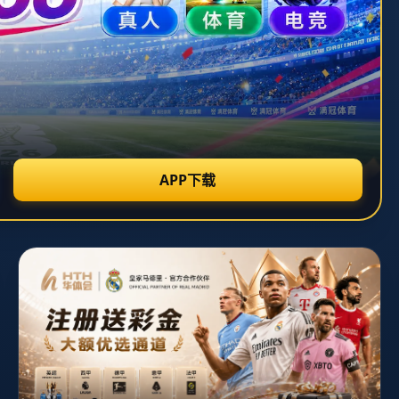
提供了更多的戰術靈活性。**薩利巴的續約**至2027年，意味着阿森