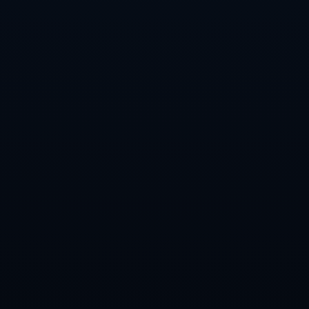
综合来说，无论是波兰国家队目前的需求，还是舍甫琴科的执教风
格，这一潜在合作都有着相当的可行性。但最终结果如何，还需要
考量双方合作的细节以及未来的表现。若舍甫琴科成功接任波兰队
主帅，**这将成为他教练生涯中的又一大挑战**，同时也可能成为
波兰足球发展的新起点。
联系信息
电话：0371-9552645
传真：0371-9552645
邮箱：admin@shuoshuobi.com
地址：四川省阿坝藏族羌族自治州小金县新桥乡