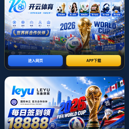
任国家队主帅”**，迅速引发了广大球迷的高度关注。对于这位前
“金球奖”得主而言，执教波兰国家队不仅是一次挑战，更可能是他
职业生涯中的又一里程碑。今天，我们就来深入解析，这一决策背
后隐藏的意义，以及舍甫琴科究竟能为波兰队带来怎样的改变。
### 波兰队的现状与瓶颈：舍甫琴科能否成为救星？
近年来，波兰国家队尽管拥有世界级前锋罗伯特·莱万多夫斯基这样
的顶尖球员，但整体成绩却未能达到外界的预期。在2018年世界杯
小组赛的失利和2022年世界杯表现平平后，**波兰足协对国家队未
来的发展方向感到担忧**。一方面，他们在比赛中的战术缺乏创
新，过度依赖莱万个人能力；另一方面，年轻一代球员的成长速度